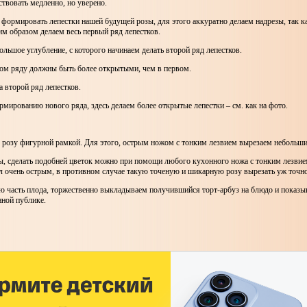
ствовать медленно, но уверено.
 формировать лепестки нашей будущей розы, для этого аккуратно делаем надрезы, так к
м образом делаем весь первый ряд лепестков.
ольшое углубление, с которого начинаем делать второй ряд лепестков.
ром ряду должны быть более открытыми, чем в первом.
 второй ряд лепестков.
мированию нового ряда, здесь делаем более открытые лепестки – см. как на фото.
розу фигурной рамкой. Для этого, острым ножом с тонким лезвием вырезаем небольши
, сделать подобней цветок можно при помощи любого кухонного ножа с тонким лезвием
 очень острым, в противном случае такую точеную и шикарную розу вырезать уж точно 
 часть плода, торжественно выкладываем получившийся торт-арбуз на блюдо и показы
нной публике.