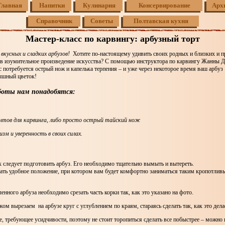
Главная
Напитки
Кулинария
Консервирование
Арх
Справочник
Советы
Полтавская кухня
Мастер-класс по карвингу: арбузный торт
вкусных и сладких арбузов!
Хотите по-настоящему удивить своих родных и близких и пр
в изумительное произведение искусства? С помощью инструктора по карвингу Жанны Д
 потребуется острый нож и капелька терпения – и уже через некоторое время ваш арбуз
ышный цветок!
боты нам понадобятся:
тов для карвинга, либо просто острый тайский нож
зм и уверенность в своих силах.
 следует подготовить арбуз. Его необходимо тщательно вымыть и вытереть.
рать удобное положение, при котором вам будет комфортно заниматься таким кропотлив
ленного арбуза необходимо срезать часть корки так, как это указано на фото.
ом вырезаем на арбузе круг с углублением по краям, стараясь сделать так, как это дел
е, требующее усидчивости, поэтому не стоит торопиться сделать все побыстрее – можно 