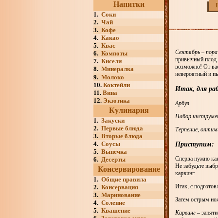
Напитки
1.
Соки
2.
Чай
3.
Кофе
4.
Какао
5.
Квас
Сентябрь – пора 
6.
Компоты
привычный плод 
7.
Кисели
возможно! От вас
8.
Минералка
невероятный и п
9.
Молоко
10.
Коктейли
Итак, для ра
11.
Вина
12.
Экзотика
Арбуз
Кулинария
Набор инструмен
1.
Закуски
2.
Первые блюда
Терпение, оптими
3.
Вторые блюда
4.
Соусы
Приступим:
5.
Выпечка
Сперва нужно как
6.
Десерты
Не забудьте выб
Консервирование
карвинг.
1.
Общие правила
Итак, с подготов
2.
Консервация
3.
Маринование
Затем острым нож
4.
Соление
5.
Квашение
Карвинг
– заняти