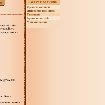
Всякая всячина
ив
Жульен, жюльен
Интересно про Пиво
Галантин
Архив новостей
Мои кнопочки
евратить этот
ятловой это
 превратиться в
ым делом как
ает Жанна.
просто испортить