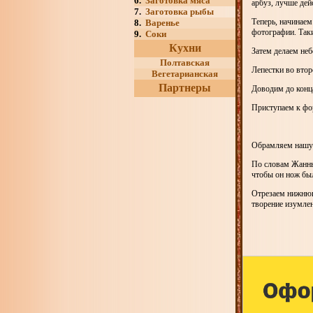
6.
Заготовка мяса
арбуз, лучше дей
7.
Заготовка рыбы
Теперь, начинаем
8.
Варенье
фотографии. Таки
9.
Соки
Кухни
Затем делаем неб
Полтавская
Лепестки во вто
Вегетарианская
Партнеры
Доводим до конца
Приступаем к фор
Обрамляем нашу 
По словам Жанны
чтобы он нож был
Отрезаем нижнюю
творение изумле