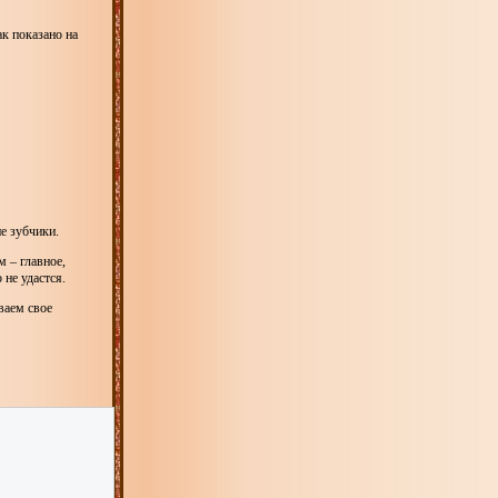
ак показано на
е зубчики.
 – главное,
не удастся.
ваем свое