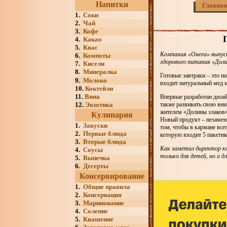
Напитки
Главная
1.
Соки
2.
Чай
3.
Кофе
4.
Какао
5.
Квас
Компания «Онега» выпуст
6.
Компоты
здорового питания «Доли
7.
Кисели
8.
Минералка
Готовые завтраки – это н
9.
Молоко
входит натуральный мед 
10.
Коктейли
11.
Вина
Впервые разработан дизай
12.
Экзотика
также развивать свою вни
жителем «Долины злаков»
Кулинария
Новый продукт – незамени
1.
Закуски
том, чтобы в кармане все
2.
Первые блюда
которую входит 5 пакетик
3.
Вторые блюда
Как заметил директор к
4.
Соусы
только для детей, но и д
5.
Выпечка
6.
Десерты
Консервирование
1.
Общие правила
2.
Консервация
3.
Маринование
4.
Соление
5.
Квашение