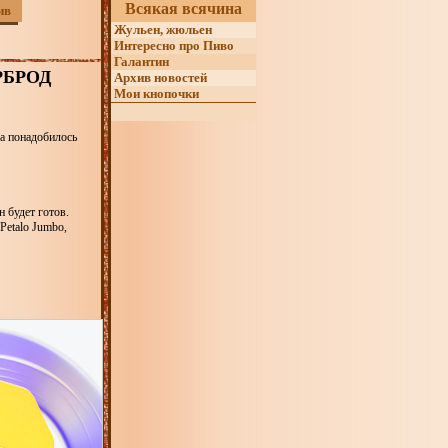
Всякая всячина
ив
Жульен, жюльен
Интересно про Пиво
Галантин
РБРОД
Архив новостей
Мои кнопочки
а понадобилось
н будет готов.
Petalo Jumbo,