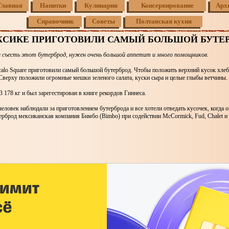
Главная
Напитки
Кулинария
Консервирование
Арх
Справочник
Советы
Полтавская кухня
КСИКЕ ПРИГОТОВИЛИ САМЫЙ БОЛЬШОЙ БУТЕ
 съесть этот бутерброд, нужен очень большой аппетит и много помощников.
calo Square приготовили самый большой бутерброд. Чтобы положить верхний кусок хлеб
Сверху положили огромные мешки зеленого салата, куски сыра и целые глыбы ветчины.
3 178 кг и был зарегестирован в книге рекордов Гиннеса.
человек наблюдали за приготовлением бутерброда и все хотели отведать кусочек, когда о
рброд мексиканская компания Бимбо (Bimbo) при содействии McCormick, Fud, Chalet и 