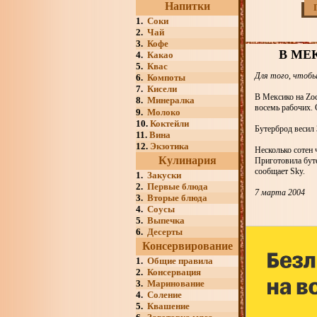
Напитки
1.
Соки
2.
Чай
3.
Кофе
В МЕ
4.
Какао
5.
Квас
Для того, чтобы
6.
Компоты
7.
Кисели
В Мексико на Zo
8.
Минералка
восемь рабочих. 
9.
Молоко
10.
Коктейли
Бутерброд весил 
11.
Вина
12.
Экзотика
Несколько сотен 
Кулинария
Приготовила буте
сообщает Sky.
1.
Закуски
2.
Первые блюда
7 марта 2004
3.
Вторые блюда
4.
Соусы
5.
Выпечка
6.
Десерты
Консервирование
1.
Общие правила
2.
Консервация
3.
Маринование
4.
Соление
5.
Квашение