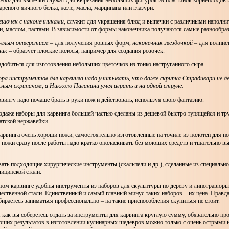
очки
для выпечки служат для вырезания небольших фигурок из пластинок корнеплодов 
вареного яичного белка, желе, масла, марципана или глазури.
ешочек с наконечниками
, служит для украшения блюд и выпечки с различными наполни
и, маслом, пастами. В зависимости от формы наконечника получаются самые разнообра
руглым отверстием
– для получения ровных форм,
наконечник звездочкой
– для волнис
ник
– образует плоские полосы, например для создания розочек.
добиться для изготовления небольших цветочков из тонко наструганного сыра.
ора инструментов для карвинга надо учитывать, что даже скрипка Страдивари не де
сным скрипачом, а Никколо Паганини умел играть и на одной струне.
вингу надо почаще брать в руки нож и действовать, используя свою фантазию.
даже наборы для карвинга большей частью сделаны из дешевой быстро тупящейся и тр
атской нержавейки.
рвинга очень хороши ножи, самостоятельно изготовленные на точиле из полотен для н
е ножи сразу после работы надо кратко ополаскивать без моющих средств и тщательно вы
ать подходящие хирургические инструменты (скальпели и др.), сделанные из специальн
ицинской стали.
ном карвинге удобны инструменты из наборов для скульптуры по дереву и линогравюры
ественной стали. Единственный и самый главный минус таких наборов – их цена. Правда,
ираетесь заниматься профессионально – на такие приспособления скупиться не стоит.
 как вы соберетесь отдать за инструменты для карвинга круглую сумму, обязательно про
оших результатов в изготовлении кулинарных шедевров можно только с очень острыми 