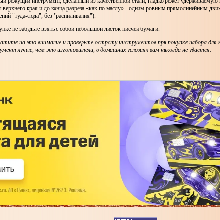
й режущий инструмент, сделанный из качественной стали, гладко режет удерживаемую в
 верхнего края и до конца разреза «как по маслу» - одним ровным прямолинейным дви
ений "туда-сюда", без "распиливания").
пке не забудьте взять с собой небольшой листок писчей бумаги.
атите на это внимание и проверьте остроту инструментов при покупке набора для 
мент лучше, чем это изготовители, в домашних условиях вам никогда не удастся.