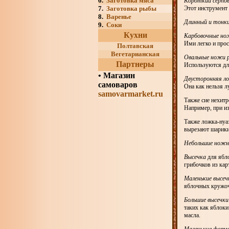
6.
Заготовка мяса
Короткий серпо
7.
Заготовка рыбы
Этот инструмент 
8.
Варенье
Длинный и тонк
9.
Соки
Кухни
Карбовочные нож
Ими легко и прос
Полтавская
Вегетарианская
Овальные ножи р
Партнеры
Используются дл
•
Магазин
Двусторонняя л
самоваров
Она как нельзя л
samovarmarket.ru
Также сие нехитр
Например, при из
Также ложка-нуаз
вырезают шарики
Небольшие нож
Высечка
для ябло
грибочков из ка
Маленькие высеч
яблочных кружоч
Большие высечк
таких как яблоки
масла.