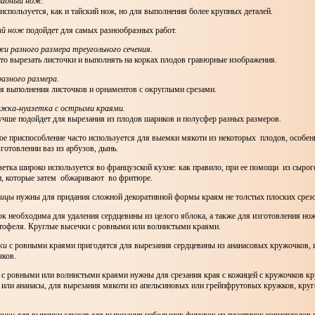
видный нож.
используется, как и тайский нож, но для выполнения более крупных деталей.
ий нож
подойдет для самых разнообразных работ.
и разного размера треугольного сечения.
то вырезать листочки и выполнять на корках плодов гравюрные изображения.
азного размера.
я выполнения листочков и орнаментов с округлыми срезами.
ожка-нуазетка с острыми краями.
учше подойдет для вырезания из плодов шариков и полусфер разных размеров.
ое приспособление часто используется для выемки мякоти из некоторых плодов, особен
готовлении ваз из арбузов, дынь.
етка широко используется во французской кухне: как правило, при ее помощи из сырог
, которые затем обжаривают во фритюре.
ницы
нужны для придания сложной декоративной формы краям не толстых плоских срезо
к необходима для удаления сердцевины из целого яблока, а также для изготовления но
ртофеля. Круглые высечки с ровными или волнистыми краями.
ки
с ровными краями пригодятся для вырезания сердцевины из ананасовых кружочков, и
ков.
и
с ровными или волнистыми краями нужны для срезания края с кожицей с кружочков к
 или ананасы, для вырезания мякоти из апельсиновых или грейпфрутовых кружков, круг