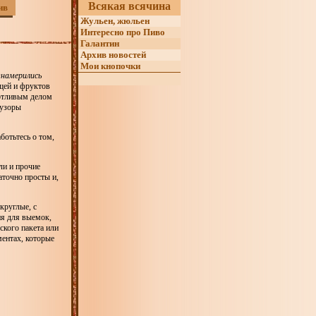
Всякая всячина
ив
Жульен, жюльен
Интересно про Пиво
Галантин
Архив новостей
Мои кнопочки
знамерились
ощей и фруктов
потливым делом
 узоры
ботьтесь о том,
ли и прочие
таточно просты и,
круглые, с
ия для выемок,
ского пакета или
ментах, которые