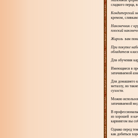
Маленькие форм
сладкого перца, 
Кондитерский м
кремом, сливкам
Наконечник с к
плоский наконеч
Жироль
вам пона
При покупке наб
обладателя клас
Для обучения кар
Имеющиеся в про
затачиваемой ази
Для домашнего ка
металлу, но таки
сухости.
Можно использов
затачиваемой мед
В профессиональ
из хорошей и кач
карвингом вы соб
Однако перед тем
как добиться хор