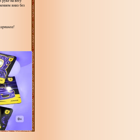
 руке на весу
жением вниз без
карвинга!