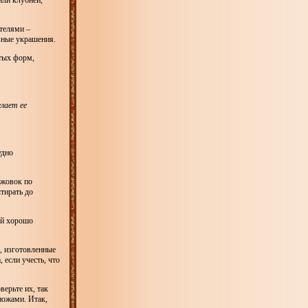
или клубней,
телями –
зные украшения.
тых форм,
лает ее
удно
ожовок по
тирать до
ой хорошо
, изготовленные
 если учесть, что
верьте их, так
ножами. Итак,