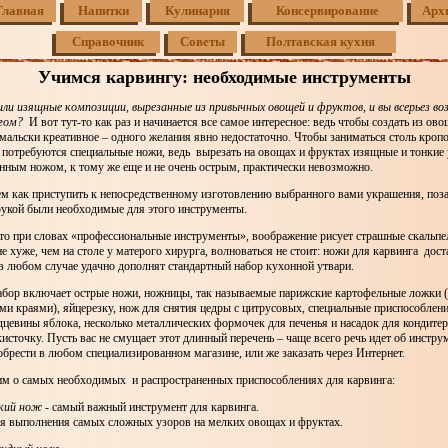
Главная
Напитки
Кулинария
Консервирование
Арх
Справочник
Советы
Полтавская кухня
Учимся карвингу: необходимые инструменты
ли изящные композиции, вырезанные из привычных овощей и фруктов, и вы всерьез во
нгом?
И вот тут-то как раз и начинается все самое интересное: ведь чтобы создать из ов
мальски креативное – одного желания явно недостаточно. Чтобы заниматься столь кро
, потребуются специальные ножи, ведь вырезать на овощах и фруктах изящные и тонкие
ным ножом, к тому же еще и не очень острым, практически невозможно.
м как приступить к непосредственному изготовлению выбранного вами украшения, поза
рукой были необходимые для этого инструменты.
то при словах «профессиональные инструменты», воображение рисует страшные скальпе
е хуже, чем на столе у матерого хирурга, волноваться не стоит: ножи для карвинга дос
в любом случае удачно дополнят стандартный набор кухонной утвари.
бор включает острые ножи, ножницы, так называемые парижские картофельные ложки (
и краями), яйцерезку, нож для снятия цедры с цитрусовых, специальные приспособлен
дцевины яблока, несколько металлических формочек для печенья и насадок для кондитер
кисточку. Пусть вас не смущает этот длинный перечень – чаще всего речь идет об инстру
брести в любом специализированном магазине, или же заказать через Интернет.
им о самых необходимых и распространенных приспособлениях для карвинга:
кий нож
- самый важный инструмент для карвинга.
я выполнения самых сложных узоров на мелких овощах и фруктах.