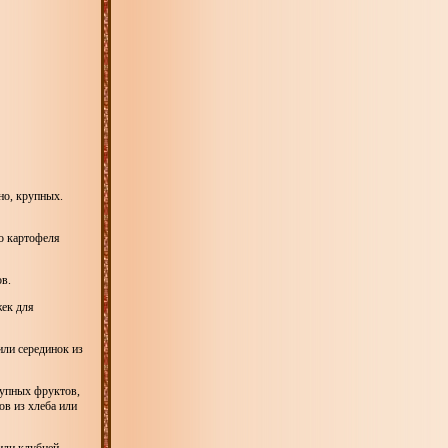
но, крупных.
о картофеля
в.
жек для
ли серединок из
рупных фруктов,
ов из хлеба или