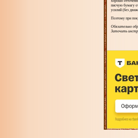
хорошо отточенны
писчую бумагу от
усилий (без движ
Поэтому при поку
Обязательно обр
Заточить инстру