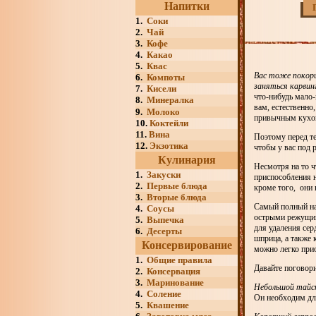
Напитки
1.
Соки
2.
Чай
3.
Кофе
4.
Какао
5.
Квас
Вас тоже покори
6.
Компоты
заняться карви
7.
Кисели
что-нибудь мало-
8.
Минералка
вам, естественно
9.
Молоко
привычным кухон
10.
Коктейли
11.
Вина
Поэтому перед те
12.
Экзотика
чтобы у вас под 
Кулинария
Несмотря на то ч
1.
Закуски
приспособления н
2.
Первые блюда
кроме того, они 
3.
Вторые блюда
Самый полный на
4.
Соусы
острыми режущим
5.
Выпечка
для удаления сер
6.
Десерты
шприца, а также 
Консервирование
можно легко прио
1.
Общие правила
Давайте поговор
2.
Консервация
3.
Маринование
Небольшой тайс
4.
Соление
Он необходим дл
5.
Квашение