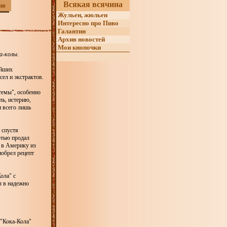
Всякая всячина
ив
Жульен, жюльен
Интересно про Пиво
Галантин
Архив новостей
Мои кнопочки
а-колы.
ейших
сел и экстрактов.
темы", особенно
ль, истерию,
и всего лишь
 спустя
ртью продал
 в Америку из
иобрел рецепт
ола" с
л в надежно
 "Кока-Кола"