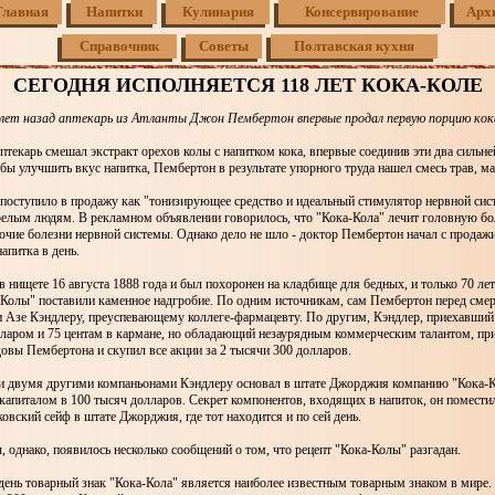
Главная
Напитки
Кулинария
Консервирование
Арх
Справочник
Советы
Полтавская кухня
СЕГОДНЯ ИСПОЛНЯЕТСЯ 118 ЛЕТ КОКА-КОЛЕ
 лет назад аптекарь из Атланты Джон Пембертон впервые продал первую порцию кок
аптекарь смешал экстракт орехов колы с напитком кока, впервые соединив эти два сильн
бы улучшить вкус напитка, Пембертон в результате упорного труда нашел смесь трав, ма
поступило в продажу как "тонизирующее средство и идеальный стимулятор нервной сис
релым людям. В рекламном объявлении говорилось, что "Кока-Кола" лечит головную бо
чие болезни нервной системы. Однако дело не шло - доктор Пембертон начал с продаж
апитка в день.
 нищете 16 августа 1888 года и был похоронен на кладбище для бедных, и только 70 лет
-Колы" поставили каменное надгробие. По одним источникам, сам Пембертон перед сме
и Азе Кэндлеру, преуспевающему коллеге-фармацевту. По другим, Кэндлер, приехавший
лларом и 75 центам в кармане, но обладающий незаурядным коммерческим талантом, пр
овы Пембертона и скупил все акции за 2 тысячи 300 долларов.
 и двумя другими компаньонами Кэндлеру основал в штате Джорджия компанию "Кока-К
апиталом в 100 тысяч долларов. Секрет компонентов, входящих в напиток, он помести
вский сейф в штате Джорджия, где тот находится и по сей день.
, однако, появилось несколько сообщений о том, что рецепт "Кока-Колы" разгадан.
ень товарный знак "Кока-Кола" является наиболее известным товарным знаком в мире.