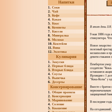
Напитки
1.
Соки
2.
Чай
3.
Кофе
4.
Какао
5.
Квас
В этот день 118
6.
Компоты
7.
Кисели
9 мая 1886 года 
8.
Минералка
стимулятора. Что
9.
Молоко
10.
Коктейли
Новое лекарство 
11.
Вина
полезный преста
12.
Экзотика
меланхолию и про
Кулинария
девяти стаканов н
1.
Закуски
Пембертон умер в
2.
Первые блюда
создателю "Кока
3.
Вторые блюда
оставшиеся акци
4.
Соусы
Ирландии с 1 до
5.
Выпечка
"Кока-Колы" у вд
6.
Десерты
Консервирование
Вместе с братом
первоначальным к
1.
Общие правила
защищенный банко
2.
Консервация
3.
Маринование
В последние годы
4.
Соление
5.
Квашение
На сегодняшний д