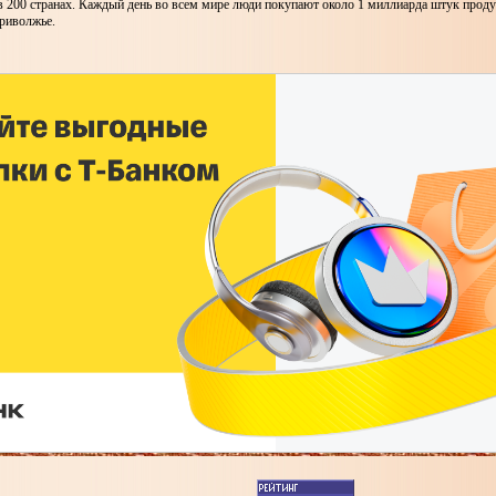
в 200 странах. Каждый день во всем мире люди покупают около 1 миллиарда штук прод
риволжье.