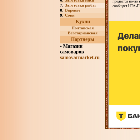
6.
Заготовка мяса
продается почти 
7.
Заготовка рыбы
сообщает НТА-П
8.
Варенье
9.
Соки
Кухни
Полтавская
Вегетарианская
Партнеры
•
Магазин
самоваров
samovarmarket.ru