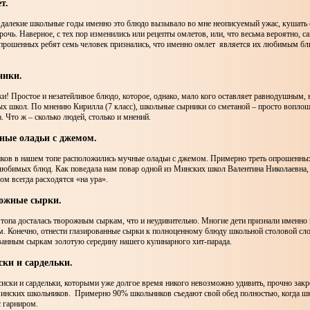
т.
в далекие школьные годы именно это блюдо вызывало во мне неописуемый ужас, кушать 
рочь. Наверное, с тех пор изменились или рецепты омлетов, или, что весьма вероятно, с
опрошенных ребят семь человек признались, что именно омлет является их любимым б
ники.
и! Простое и незатейливое блюдо, которое, однако, мало кого оставляет равнодушным, 
ых школ. По мнению Кирилла (7 класс), школьные сырники со сметаной – просто воплощ
. Что ж – сколько людей, столько и мнений.
ные оладьи с джемом.
ков в нашем топе расположились мучные оладьи с джемом. Примерно треть опрошенны
 любимых блюд. Как поведала нам повар одной из Минских школ Валентина Николаевна,
м всегда расходятся «на ура».
рожные сырки.
топа досталась творожным сыркам, что и неудивительно. Многие дети признали именно
 Конечно, отнести глазированные сырки к полноценному блюду школьной столовой сл
ванным сыркам золотую середину нашего кулинарного хит-парада.
ски и сардельки.
иски и сардельки, которыми уже долгое время никого невозможно удивить, прочно закр
нских школьников. Примерно 90% школьников съедают свой обед полностью, когда ш
с гарниром.