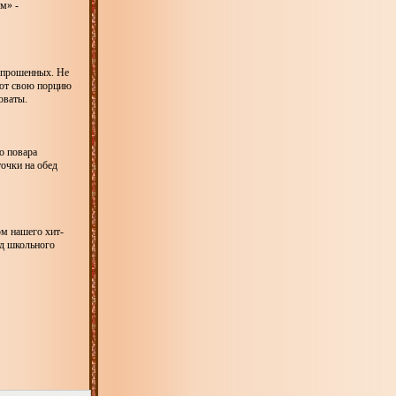
м» -
 опрошенных. Не
дают свою порцию
оваты.
о повара
очки на обед
ом нашего хит-
ид школьного