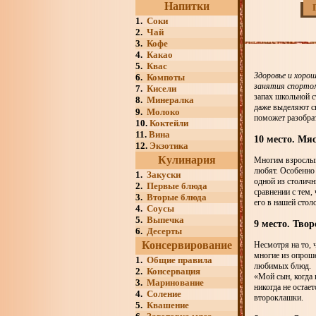
Напитки
1.
Соки
2.
Чай
3.
Кофе
4.
Какао
5.
Квас
Здоровье и хоро
6.
Компоты
занятия спортом
7.
Кисели
запах школьной с
8.
Минералка
даже выделяют с
9.
Молоко
поможет разобра
10.
Коктейли
11.
Вина
10 место. Мя
12.
Экзотика
Кулинария
Многим взрослым 
любят. Особенно 
1.
Закуски
одной из столичн
2.
Первые блюда
сравнении с тем,
3.
Вторые блюда
его в нашей стол
4.
Соусы
5.
Выпечка
9 место. Тво
6.
Десерты
Консервирование
Несмотря на то, 
многие из опрош
1.
Общие правила
любимых блюд.
2.
Консервация
«Мой сын, когда 
3.
Маринование
никогда не остае
4.
Соление
второклашки.
5.
Квашение