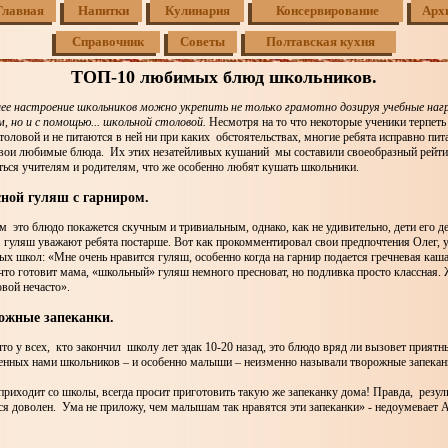
Главная
Напитки
Кулинария
Консервирование
Арх
Справочник
Советы
Полтавская кухня
ТОП-10 любимых блюд школьников.
шее настроение школьников можно укрепить не только грамотно дозируя учебные нагр
, но и с помощью... школьной столовой.
Несмотря на то что некоторые ученики терпеть
толовой и не питаются в ней ни при каких обстоятельствах, многие ребята исправно пит
вои любимые блюда. Их этих незатейливых кушаний мы составили своеобразный рейти
ться учителям и родителям, что же особенно любят кушать школьники.
сной гуляш с гарниром.
это блюдо покажется скучным и тривиальным, однако, как не удивительно, дети его д
гуляш уважают ребята постарше. Вот как прокомментировал свои предпочтения Олег, у
ых школ: «Мне очень нравится гуляш, особенно когда на гарнир подается гречневая каша
 что готовит мама, «школьный» гуляш немного пресноват, но подливка просто классная.
овой нечасто».
рожные запеканки.
что у всех, кто закончил школу лет эдак 10-20 назад, это блюдо вряд ли вызовет прият
енных нами школьников – и особенно малыши – неизменно называли творожные запеканк
приходит со школы, всегда просит приготовить такую же запеканку дома! Правда, резуль
тся доволен. Ума не приложу, чем малышам так нравятся эти запеканки» - недоумевает 