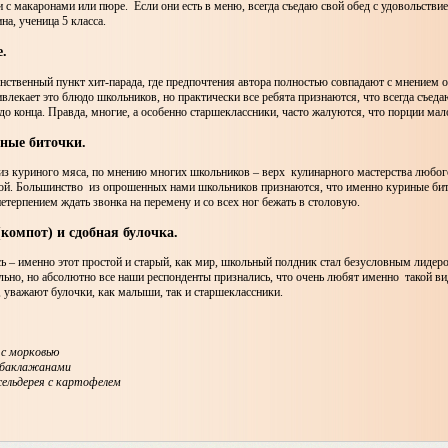
с макаронами или пюре. Если они есть в меню, всегда съедаю свой обед с удовольствие
на, ученица 5 класса.
е.
нственный пункт хит-парада, где предпочтения автора полностью совпадают с мнением
ивлекает это блюдо школьников, но практически все ребята признаются, что всегда съе
до конца. Правда, многие, а особенно старшеклассники, часто жалуются, что порции мал
иные биточки.
из куриного мяса, по мнению многих школьников – верх кулинарного мастерства любог
ой. Большинство из опрошенных нами школьников признаются, что именно куриные бит
нетерпением ждать звонка на перемену и со всех ног бежать в столовую.
(компот) и сдобная булочка.
сь – именно этот простой и старый, как мир, школьный полдник стал безусловным лидер
льно, но абсолютно все наши респонденты признались, что очень любят именно такой в
 уважают булочки, как малыши, так и старшеклассники.
с морковью
 баклажанами
сельдерея с картофелем