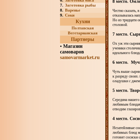
6.
Заготовка мяса
8 место. Омле
7.
Заготовка рыбы
8.
Варенье
Честно сказать, 
9.
Соки
отказывалась нап
Но из тридцати 
Кухни
столовой.
Полтавская
Вегетарианская
7 место. Сыр
Партнеры
Ох уж эти сырник
•
Магазин
ученики столичн
самоваров
идеального блюда
samovarmarket.ru
6 место. Муч
Чуть выше сырни
к разряду своих
оладушки с джемо
5 место. Тво
Середина нашего 
любимым блюдам.
отводим глазиро
4 место. Соси
Незатейливые сос
любимых блюд ми
готовят сосиски 