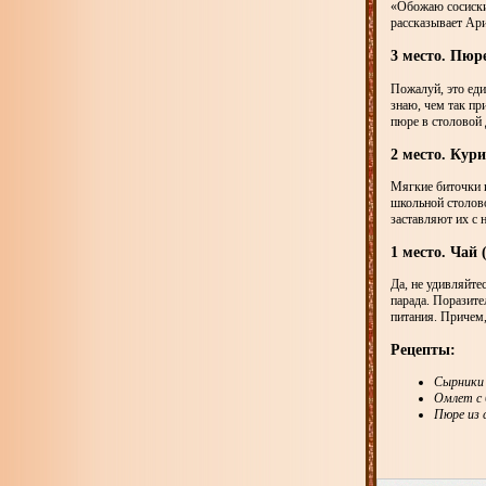
«Обожаю сосиски 
рассказывает Ари
3 место. Пюр
Пожалуй, это еди
знаю, чем так пр
пюре в столовой 
2 место. Кур
Мягкие биточки 
школьной столов
заставляют их с 
1 место. Чай 
Да, не удивляйте
парада. Поразите
питания. Причем,
Рецепты:
Сырники 
Омлет с
Пюре из 