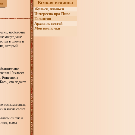
Всякая всячина
ив
Жульен, жюльен
Интересно про Пиво
Галантин
Архив новостей
Мои кнопочки
узки, подключив
 не могут даже
аются в школе и
нг, который
ействительно
ченик 10 класса
. Конечно, в
 Жаль, что подают
ные воспоминания,
и в числе своих
татом он так и
Алеся, мама