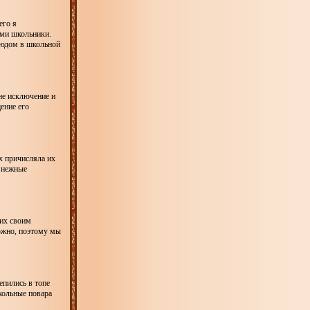
его я
ами школьники.
людом в школьной
не исключение и
ение его
х причисляла их
 нежные
 их своим
ожно, поэтому мы
епились в топе
кольные повара