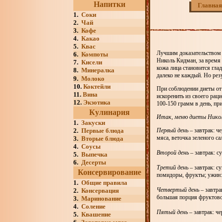
Напитки
Главная
1.
Соки
2.
Чай
3.
Кофе
4.
Какао
5.
Квас
Лучшим доказательством т
6.
Компоты
Николь Кидман, за время 
7.
Кисели
кожа лица становится глад
8.
Минералка
далеко не каждый. Но резу
9.
Молоко
10.
Коктейли
При соблюдении диеты от
11.
Вина
искоренить из своего раци
12.
Экзотика
100-150 грамм в день, при
Кулинария
Итак, меню диеты Нико
1.
Закуски
2.
Первые блюда
Первый день
– завтрак: ч
мяса, веточка зеленого са
3.
Вторые блюда
4.
Соусы
Второй день
– завтрак: с
5.
Выпечка
6.
Десерты
Третий день
– завтрак: с
Консервирование
помидоры, фрукты; ужин: 
1.
Общие правила
Четвертый день
– завтра
2.
Консервация
большая порция фруктово
3.
Маринование
4.
Соление
Пятый день
– завтрак: ч
5.
Квашение