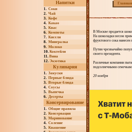
Напитки
Главная
1.
Соки
2.
Чай
3.
Кофе
4.
Какао
5.
Квас
В Москве продается шоко
6.
Компоты
На шоколадки весом прим
7.
Кисели
фруктового сока нанесен 
8.
Минералка
9.
Молоко
Путин чрезвычайно популя
10.
Коктейли
своего президента.
11.
Вина
12.
Экзотика
Различные компании пытаю
Кулинария
подсолнечными семечкам
1.
Закуски
20 ноября
2.
Первые блюда
3.
Вторые блюда
4.
Соусы
5.
Выпечка
6.
Десерты
Консервирование
1.
Общие правила
2.
Консервация
3.
Маринование
4.
Соление
5.
Квашение