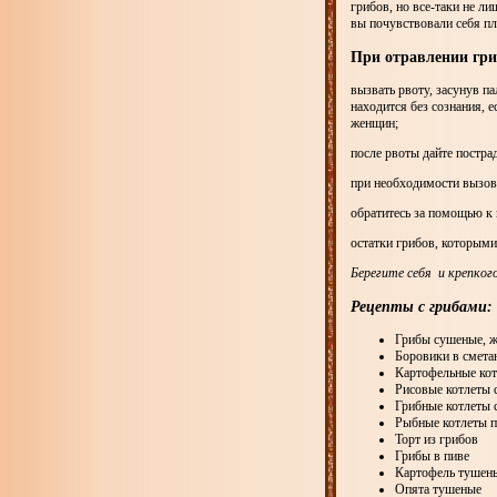
грибов, но все-таки не л
вы почувствовали себя пл
При отравлении гри
вызвать рвоту, засунув п
находится без сознания, е
женщин;
после рвоты дайте постра
при необходимости вызов
обратитесь за помощью к
остатки грибов, которыми
Берегите себя и крепкого
Рецепты с грибами:
Грибы сушеные, ж
Боровики в смета
Картофельные кот
Рисовые котлеты 
Грибные котлеты 
Рыбные котлеты 
Торт из грибов
Грибы в пиве
Картофель тушены
Опята тушеные