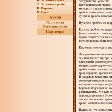
6.
Заготовка мяса
затрудняет их усвоение. 
7.
Заготовка рыбы
противопоказаны людям, 
8.
Варенье
метеоризму, после операц
9.
Соки
грибов повышается по мер
сушеных грибов, который
Кухни
Полтавская
Ну а если проблем со здо
Вегетарианская
Если же проблем со здоро
Партнеры
(при условии, что они съ
нужно собирать только в 
и это не должны быть пер
Какие вы можете дать ре
Для уменьшения содержан
земли и лесного мусора,
блюд грибы рекомендуется
концентрацию радионуклид
грибы можно разделить н
гриб, горкуша, краснушка
В плодовых телах этих ви
содержание радионуклидо
волнушку розовую, подбе
Боровик, подосиновик, сы
радионуклиды. Меньше вс
сыроежка цельная и буре
фактор накопления радион
гриба накапливается боль
Надеемся, что ценные рек