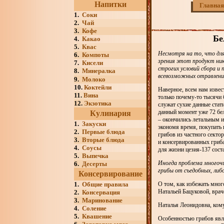
Напитки
Главная
1.
Соки
2.
Чай
3.
Кофе
Бе
4.
Какао
5.
Квас
Несмотря на то, что для
6.
Компоты
зрения этот продукт ни
7.
Кисели
строгих условий сбора и 
8.
Минералка
всевозможных отравлени
9.
Молоко
10.
Коктейли
Наверное, всем нам извест
11.
Вина
только почему-то тысячи
12.
Экзотика
служат сухие данные стати
данный момент уже 72 бел
Кулинария
– окончились летальным и
1.
Закуски
экономя время, покупать 
2.
Первые блюда
грибов из частного секто
3.
Вторые блюда
и консервированных гриба
4.
Соусы
для жизни цезия-137 соста
5.
Выпечка
Иногда проблема многочи
6.
Десерты
грибы от съедобных, либ
Консервирование
1.
Общие правила
О том, как избежать мно
Натальей Бацуковой, врач
2.
Консервация
3.
Маринование
Наталья Леонидовна, кому
4.
Соление
5.
Квашение
Особенностью грибов явля