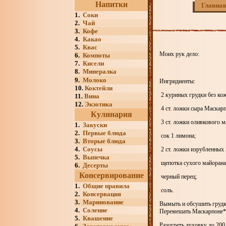
Напитки
Главная
1.
Соки
2.
Чай
3.
Кофе
4.
Какао
5.
Квас
Моих рук дело:
6.
Компоты
7.
Кисели
8.
Минералка
9.
Молоко
Ингридиенты:
10.
Коктейли
2 куриных грудки без кож
11.
Вина
12.
Экзотика
4 ст. ложки сыра Маскарп
Кулинария
3 ст. ложки оливкового м
1.
Закуски
2.
Первые блюда
сок 1 лимона;
3.
Вторые блюда
4.
Соусы
2 ст. ложки изрубленных 
5.
Выпечка
щепотка сухого майорана
6.
Десерты
Консервирование
черный перец;
1.
Общие правила
соль.
2.
Консервация
3.
Маринование
Вымыть и обсушить грудку
4.
Соление
Перемешать Маскарпоне** 
5.
Квашение
Разогреть духовку до 200