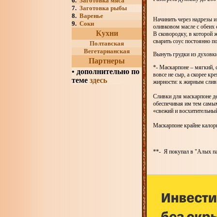
6.
Заготовка мяса
7.
Заготовка рыбы
8.
Варенье
Начинить через надрезы и
9.
Соки
оливковом масле с обеих 
Кухни
В сковородку, в которой 
сварить соус постоянно п
Полтавская
Вегетарианская
Вынуть грудки из духовки
Партнеры
*- Маскарпоне – мягкий, 
•
дополнительно по
вовсе не сыр, а скорее к
теме
здесь
жирности: к жирным слив
Сливки для маскарпоне де
обеспечивая им тем самым
«свежий и восхитительны
Маскарпоне крайне калори
**- Я покупал в "Алых п