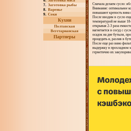
6.
Заготовка мяса
Сначала делаем сусло: ябл
7.
Заготовка рыбы
Внимание: оптимальное кол
8.
Варенье
повышают крепость вина н
9.
Соки
После вводим в сусло еще
Кухни
температурой не выше 18-
открывая 2-3 раза емкост
Полтавская
нагнетается в сосуд с су
Вегетарианская
осадок на дне бутыля, пр
Партнеры
процедить и, разлив в бут
После еще раз вино фильт
выдержку в прохладном ме
герметично их закупорива