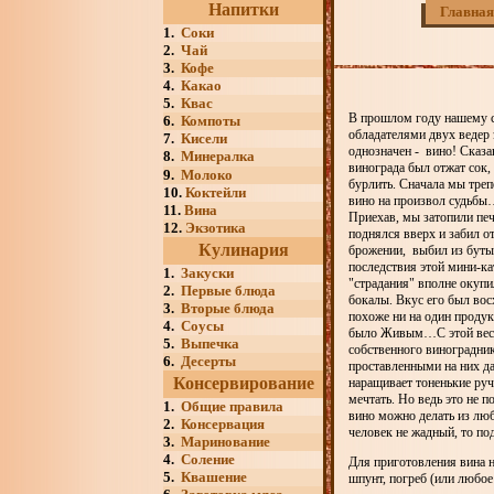
Напитки
Главная
1.
Соки
2.
Чай
3.
Кофе
4.
Какао
5.
Квас
В прошлом году нашему се
6.
Компоты
обладателями двух ведер 
7.
Кисели
однозначен - вино! Сказа
8.
Минералка
винограда был отжат сок, 
9.
Молоко
бурлить. Сначала мы треп
10.
Коктейли
вино на произвол судьбы…
11.
Вина
Приехав, мы затопили печ
12.
Экзотика
поднялся вверх и забил о
Кулинария
брожении, выбил из буты
последствия этой мини-ка
1.
Закуски
"страдания" вполне окупи
2.
Первые блюда
бокалы. Вкус его был во
3.
Вторые блюда
похоже ни на один проду
4.
Соусы
было Живым…С этой весн
5.
Выпечка
собственного виноградник
6.
Десерты
проставленными на них д
Консервирование
наращивает тоненькие руч
мечтать. Но ведь это не п
1.
Общие правила
вино можно делать из люб
2.
Консервация
человек не жадный, то по
3.
Маринование
4.
Соление
Для приготовления вина н
5.
Квашение
шпунт, погреб (или любое 