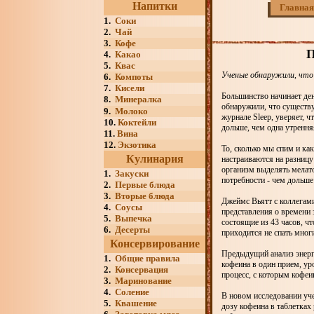
Напитки
Главная
1.
Соки
2.
Чай
3.
Кофе
4.
Какао
5.
Квас
Ученые обнаружили, что 
6.
Компоты
7.
Кисели
Большинство начинает ден
8.
Минералка
обнаружили, что существу
9.
Молоко
журнале Sleep, уверяет, 
10.
Коктейли
дольше, чем одна утрення
11.
Вина
12.
Экзотика
То, сколько мы спим и к
Кулинария
настраиваются на разницу
организм выделять мелато
1.
Закуски
потребности - чем дольше 
2.
Первые блюда
3.
Вторые блюда
Джеймс Вьятт с коллегам
4.
Соусы
представления о времени 
5.
Выпечка
состоящие из 43 часов, ч
6.
Десерты
приходится не спать мно
Консервирование
Предыдущий анализ энерг
1.
Общие правила
кофеина в один прием, ур
2.
Консервация
процесс, с которым кофеи
3.
Маринование
4.
Соление
В новом исследовании уч
5.
Квашение
дозу кофеина в таблетках