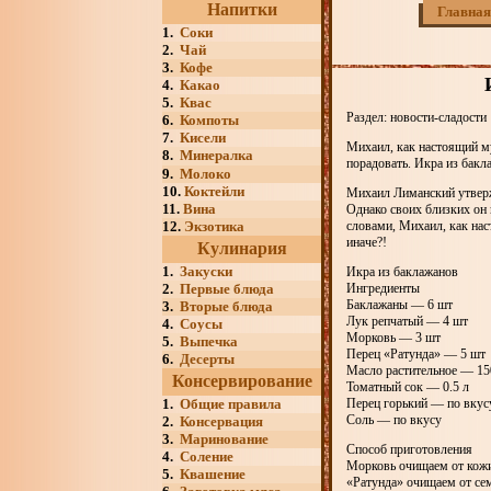
Напитки
Главная
1.
Соки
2.
Чай
3.
Кофе
4.
Какао
5.
Квас
Раздел: новости-сладости
6.
Компоты
7.
Кисели
Михаил, как настоящий м
8.
Минералка
порадовать. Икра из бакл
9.
Молоко
10.
Коктейли
Михаил Лиманский утвержд
11.
Вина
Однако своих близких он
12.
Экзотика
словами, Михаил, как на
иначе?!
Кулинария
1.
Закуски
Икра из баклажанов
2.
Первые блюда
Ингредиенты
Баклажаны — 6 шт
3.
Вторые блюда
Лук репчатый — 4 шт
4.
Соусы
Морковь — 3 шт
5.
Выпечка
Перец «Ратунда» — 5 шт
6.
Десерты
Масло растительное — 15
Консервирование
Томатный сок — 0.5 л
1.
Общие правила
Перец горький — по вкус
Соль — по вкусу
2.
Консервация
3.
Маринование
Способ приготовления
4.
Соление
Морковь очищаем от кожи
5.
Квашение
«Ратунда» очищаем от се