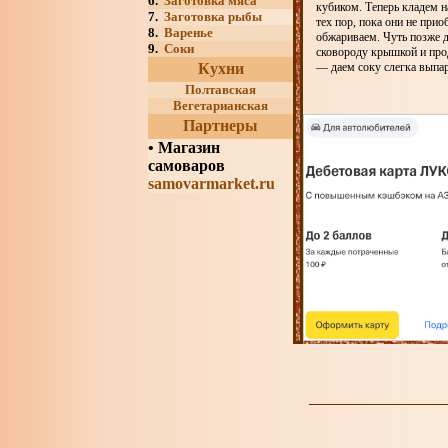
6.
Заготовка мяса
кубиком. Теперь кладем 
7.
Заготовка рыбы
тех пор, пока они не при
8.
Варенье
обжариваем. Чуть позже д
9.
Соки
сковороду крышкой и про
Кухни
— даем соку слегка выпа
Полтавская
Вегетарианская
Партнеры
•
Магазин
самоваров
samovarmarket.ru