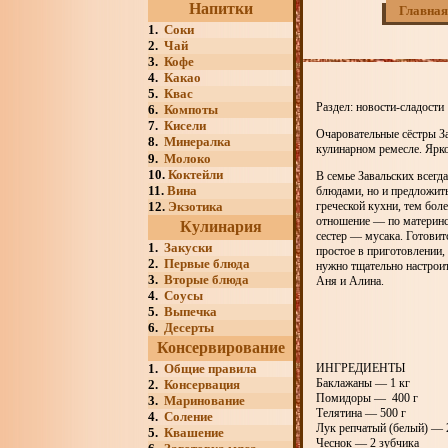
Напитки
Главная
1.
Соки
2.
Чай
3.
Кофе
4.
Какао
5.
Квас
Раздел: новости-сладости
6.
Компоты
7.
Кисели
Очаровательные сёстры За
8.
Минералка
кулинарном ремесле. Ярк
9.
Молоко
10.
Коктейли
В семье Завальских всегд
11.
Вина
блюдами, но и предложит
12.
Экзотика
греческой кухни, тем бо
отношение — по материнс
Кулинария
сестер — мусака. Готовит
1.
Закуски
простое в приготовлении,
2.
Первые блюда
нужно тщательно настрои
3.
Вторые блюда
Аня и Алина.
4.
Соусы
5.
Выпечка
6.
Десерты
Консервирование
ИНГРЕДИЕНТЫ
1.
Общие правила
Баклажаны — 1 кг
2.
Консервация
Помидоры — 400 г
3.
Маринование
Телятина — 500 г
4.
Соление
Лук репчатый (белый) — 
5.
Квашение
Чеснок — 2 зубчика