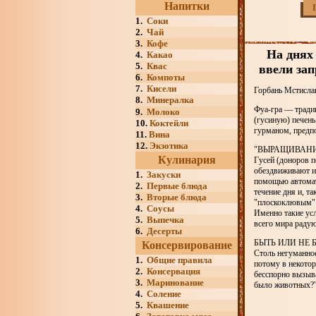
Напитки
1.
Соки
2.
Чай
3.
Кофе
На днях 
4.
Какао
5.
Квас
ввели зап
6.
Компоты
7.
Кисели
Горбань Мстислав
8.
Минералка
Фуа-гра — тради
9.
Молоко
(гусиную) печен
10.
Коктейли
гурманом, предпо
11.
Вина
12.
Экзотика
"ВЫРАЩИВАНИ
Кулинария
Гусей (доноров 
обездвиживают и
1.
Закуски
помощью автомата
2.
Первые блюда
течение дня и, т
3.
Вторые блюда
"плоскоклювым" н
4.
Соусы
Именно такие ус
5.
Выпечка
всего мира радую
6.
Десерты
БЫТЬ ИЛИ НЕ 
Консервирование
Столь негуманно
1.
Общие правила
потому в некотор
2.
Консервация
бесспорно вызыва
3.
Маринование
было животных?"
4.
Соление
5.
Квашение