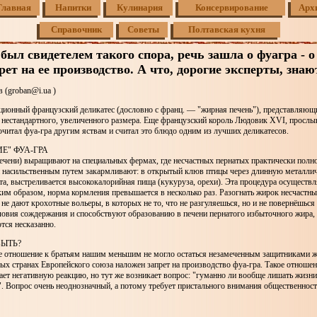
Главная
Напитки
Кулинария
Консервирование
Арх
Справочник
Советы
Полтавская кухня
был свидетелем такого спора, речь зашла о фуагра - о
рет на ее производство. А что, дорогие эксперты, знаю
 (groban@i.ua )
ционный французский деликатес (дословно с франц. — "жирная печень"), представляющ
ь нестандартного, увеличенного размера. Еще французский король Людовик XVI, просл
читал фуа-гра другим яствам и считал это блюдо одним из лучших деликатесов.
Е" ФУА-ГРА
печени) выращивают на специальных фермах, где несчастных пернатых практически полн
 насильственным путем закармливают: в открытый клюв птицы через длинную металлич
, выстреливается высококалорийная пища (кукуруза, орехи). Эта процедура осуществля
аким образом, норма кормления превышается в несколько раз. Разогнать жирок несчастн
е дают крохотные вольеры, в которых не то, что не разгуляешься, но и не повернёшься
ловия сождержания и способствуют образованию в печени пернатого избыточного жира,
тся несказанно.
БЫТЬ?
е отношение к братьям нашим меньшим не могло остаться незамеченным защитниками ж
ых странах Европейского союза наложен запрет на производство фуа-гра. Такое отношен
ет негативную реакцию, но тут же возникает вопрос: "гуманно ли вообще лишать жизни
. Вопрос очень неоднозначный, а потому требует пристального внимания общественно