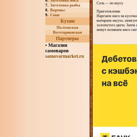
6.
Заготовка мяса
Соль — по вкусу
7.
Заготовка рыбы
8.
Варенье
Приготовление
9.
Соки
Нарезаем мясо на кусочки
Кухни
вытираем насухо, шпигуе
золотистого цвета. Затем
Полтавская
минут поливаем мясо сме
Вегетарианская
Партнеры
•
Магазин
самоваров
samovarmarket.ru