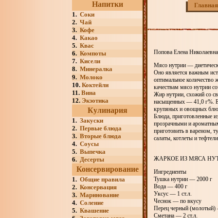
Напитки
Главная
1.
Соки
2.
Чай
3.
Кофе
4.
Какао
5.
Квас
Попова Елена Николаевна
6.
Компоты
7.
Кисели
Мясо нутрии — диетическ
8.
Минералка
Оно является важным ист
9.
Молоко
оптимальное количество ж
10.
Коктейли
качествам мясо нутрии со
11.
Вина
Жир нутрии, схожий со с
12.
Экзотика
насыщенных — 41,0 г%. Ег
крупяных и овощных блюд.
Кулинария
Блюда, приготовленные из
1.
Закуски
прозрачными и ароматным
2.
Первые блюда
приготовить в вареном, 
3.
Вторые блюда
салаты, котлеты и тефтел
4.
Соусы
5.
Выпечка
ЖАРКОЕ ИЗ МЯСА НУ
6.
Десерты
Консервирование
Ингредиенты
1.
Общие правила
Тушка нутрии — 2000 г
Вода — 400 г
2.
Консервация
Уксус — 1 ст.л.
3.
Маринование
Чеснок — по вкусу
4.
Соление
Перец черный (молотый) 
5.
Квашение
Сметана — 2 ст.л.