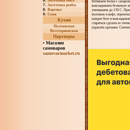
6.
Заготовка мяса
Взбиваем белки с сахаро
7.
Заготовка рыбы
выкладываем белковую ма
8.
Варенье
уменьшаем до 150 С. При
9.
Соки
молоком и кофе, переме
каждое безе и выкладывае
Кухни
стараться сделать ее оче
Полтавская
украсить орехами. Смачн
Вегетарианская
Партнеры
•
Магазин
самоваров
samovarmarket.ru