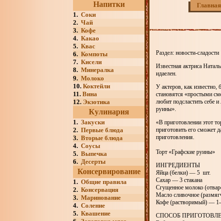
Напитки
Главная
1.
Соки
2.
Чай
3.
Кофе
4.
Какао
5.
Квас
Раздел: новости-сладости
6.
Компоты
7.
Кисели
Известная актриса Наталь
8.
Минералка
идаелен.
9.
Молоко
10.
Коктейли
У актеров, как известно, 
11.
Вина
становятся «простыми см
12.
Экзотика
любит подсластить себе 
руины».
Кулинария
1.
Закуски
«В приготовлении этот то
2.
Первые блюда
приготовить его сможет 
приготовления.
3.
Вторые блюда
4.
Соусы
Торт «Графские руины»
5.
Выпечка
6.
Десерты
ИНГРЕДИЕНТЫ
Консервирование
Яйца (белки) — 5 шт.
Сахар — 3 стакана
1.
Общие правила
Сгущенное молоко (отвар
2.
Консервация
Масло сливочное (размяг
3.
Маринование
Кофе (растворимый) — 1-
4.
Соление
5.
Квашение
СПОСОБ ПРИГОТОВЛ