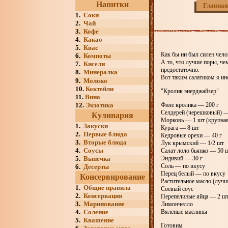
Напитки
Главная
1.
Соки
2.
Чай
3.
Кофе
4.
Какао
5.
Квас
Как бы ни был силен чело
6.
Компоты
А то, что лучше поры, че
7.
Кисели
предостаточно.
8.
Минералка
Вот таким салатиком я ин
9.
Молоко
10.
Коктейли
"Кролик энерджайзер"
11.
Вина
12.
Экзотика
Филе кролика — 200 г
Селдерей (черешковый) —
Кулинария
Морковь — 1 шт (крупна
1.
Закуски
Курага — 8 шт
2.
Первые блюда
Кедровые орехи — 40 г
3.
Вторые блюда
Лук крымский — 1/2 шт
4.
Соусы
Салат лоло бьянко — 50 
5.
Выпечка
Эндивий — 30 г
Соль — по вкусу
6.
Десерты
Перец белый — по вкусу
Консервирование
Растительное масло (лучш
1.
Общие правила
Соевый соус
2.
Консервация
Перепелиные яйца — 2 ш
3.
Маринование
Лимончелло
4.
Соление
Вяленые маслины
5.
Квашение
Готовим