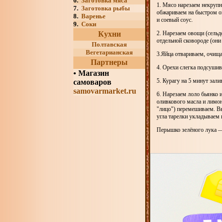
6.
Заготовка мяса
1. Мясо нарезаем некруп
7.
Заготовка рыбы
обжариваем на быстром о
8.
Варенье
и соевый соус.
9.
Соки
Кухни
2. Нарезаем овощи (сель
отдельной сковороде (они
Полтавская
Вегетарианская
3.Яйца отвариваем, очища
Партнеры
4. Орехи слегка подсушив
•
Магазин
5. Курагу на 5 минут зал
самоваров
samovarmarket.ru
6. Нарезаем лоло бьянко 
оливкового масла и лимон
"лицо") перемешиваем. В
угла тарелки укладываем 
Перышко зелёного лука —