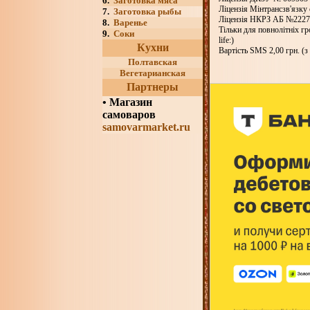
6.
Заготовка мяса
Ліцензія Мінтрансзв'язку
7.
Заготовка рыбы
Ліцензія НКРЗ АБ №22271
8.
Варенье
Тільки для повнолітніх
9.
Соки
life:)
Кухни
Вартість SMS 2,00 грн. (
Полтавская
Вегетарианская
Партнеры
•
Магазин
самоваров
samovarmarket.ru