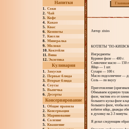
Напитки
Главная
1.
Соки
2.
Чай
3.
Кофе
4.
Какао
5.
Квас
Автор: zixiss
6.
Компоты
7.
Кисели
8.
Минералка
9.
Молоко
КОТЛЕТЫ "ПО-КИЕВС
10.
Коктейли
Ингредиенты
11.
Вина
Куриное филе — 400 г.
12.
Экзотика
Сливочное масло — 150 г
Кулинария
Яйцо — 1 шт.
1.
Закуски
Сухари — 100 г.
2.
Первые блюда
Масло подсолнечное — д
Соль — по вкусу
3.
Вторые блюда
4.
Соусы
Приготовление (оригинал
5.
Выпечка
Обмываем куриную тушку,
6.
Десерты
филе, чистим его от плен
Консервирование
большего куска филе кла
большего филе, чтобы вс
1.
Общие правила
взбитое яйцо, дважды обв
2.
Консервация
в духовку на 2-3 минуты.
3.
Маринование
4.
Соление
Я делал следующим обра
5.
Квашение