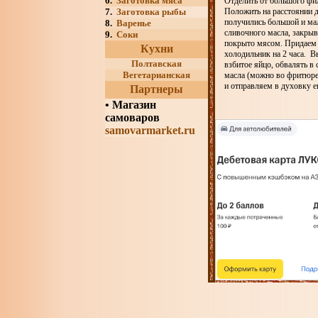
6.
Заготовка мяса
Отделить от большого фил
7.
Заготовка рыбы
Положить на расстоянии д
получились большой и ма
8.
Варенье
сливочного масла, закрыв
9.
Соки
покрыто мясом. Придаем 
Кухни
холодильник на 2 часа. В
Полтавская
взбитое яйцо, обвалять в
Вегетарианская
масла (можно во фритюре!
и отправляем в духовку е
Партнеры
•
Магазин
самоваров
samovarmarket.ru