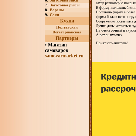
6.
Заготовка мяса
сахар равномерно покрыл
7.
Заготовка рыбы
В форму выложить бискв
8.
Варенье
Поставить форму в более
9.
Соки
форма была в него погруж
Кухни
Сооружение поставить в д
Лучше дать настояться пу
Полтавская
Ну очень сочный и вкус
Вегетарианская
А вот он кусочек:
Партнеры
Приятного аппетита!
•
Магазин
самоваров
samovarmarket.ru