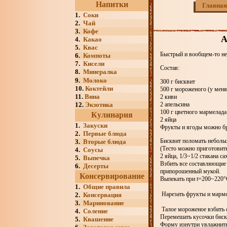
Напитки
Главная
1.
Соки
2.
Чай
3.
Кофе
А
4.
Какао
5.
Квас
Быстрый и вообщем-то нет
6.
Компоты
7.
Кисели
Состав:
8.
Минералка
9.
Молоко
300 г бисквит
10.
Коктейли
500 г мороженого (у мен
11.
Вина
2 киви
12.
Экзотика
2 апельсина
100 г цветного мармелада
Кулинария
2 яйца
1.
Закуски
Фрукты и ягоды можно б
2.
Первые блюда
Бисквит поломать неболь
3.
Вторые блюда
(Тесто можно приготовить
4.
Соусы
2 яйца, 1/3~1/2 стакана с
5.
Выпечка
Взбить все составляющие 
6.
Десерты
припорошенный мукой.
Консервирование
Выпекать при t=200~220°C
1.
Общие правила
Нарезать фрукты и марме
2.
Консервация
3.
Маринование
Талое мороженое взбить 
4.
Соление
Перемешать кусочки биск
5.
Квашение
Форму изнутри увлажнить 