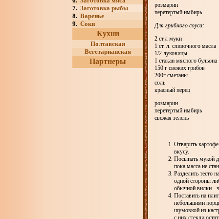
6.
Заготовка мяса
розмарин
7.
Заготовка рыбы
перетертый имбирь
8.
Варенье
9.
Соки
Для грибного соуса:
Кухни
2 ст.л муки
Полтавская
1 ст. л. сливочного масла
Вегетарианская
1/2 луковицы
Партнеры
1 стакан мясного бульона
150 г свежих грибов
200г сметаны
соль
красный перец
розмарин
перетертый имбирь
свежая зелень
Отварить картофел
вкусу.
Посыпать мукой до
пока масса не ста
Разделить тесто н
одной стороны ли
обычной вилки - 
Поставить на плит
небольшими порци
шумовкой из каст
с них стекли оста