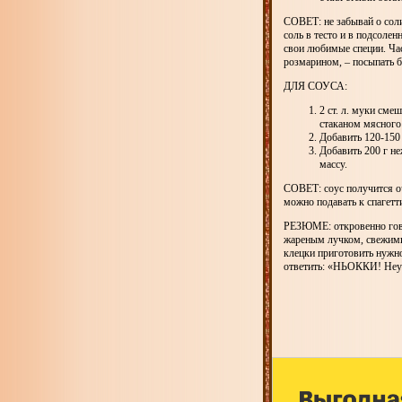
СОВЕТ: не забывай о соли
соль в тесто и в подсолен
свои любимые специи. Час
розмарином, – посыпать б
ДЛЯ СОУСА:
2 ст. л. муки сме
стаканом мясного
Добавить 120-
150
Добавить
200 г н
массу.
СОВЕТ: соус получится оч
можно подавать к спагет
РЕЗЮМЕ: откровенно гово
жареным лучком, свежими
клецки приготовить нужно
ответить: «НЬОККИ! Неу