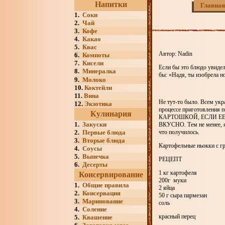
Напитки
Главная
1.
Соки
2.
Чай
3.
Кофе
4.
Какао
5.
Квас
Автор: Nadin
6.
Компоты
7.
Кисели
Если бы это блюдо увидел
8.
Минералка
бы: «Надя, ты изобрела 
9.
Молоко
10.
Коктейли
11.
Вина
Не тут-то было. Всем укр
12.
Экзотика
процессе приготовлен
Кулинария
КАРТОШКОЙ, ЕСЛИ ЕЕ
1.
Закуски
ВКУСНО. Тем не менее, я
2.
Первые блюда
что получилось.
3.
Вторые блюда
Картофельные ньокки с г
4.
Соусы
5.
Выпечка
РЕЦЕПТ
6.
Десерты
1 кг картофеля
Консервирование
200г муки
1.
Общие правила
2 яйца
2.
Консервация
50 г сыра пармезан
3.
Маринование
соль
4.
Соление
красный перец
5.
Квашение