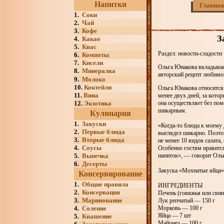
Напитки
Главная
1.
Соки
2.
Чай
3.
Кофе
З
4.
Какао
5.
Квас
Раздел: новости-сладости
6.
Компоты
7.
Кисели
Ольга Юнакова вкладывает
8.
Минералка
авторский рецепт любимо
9.
Молоко
10.
Коктейли
Ольга Юнакова относится 
11.
Вина
менее двух дней, за кото
12.
Экзотика
она осуществляет без пом
шикарным.
Кулинария
1.
Закуски
«Когда-то блюда к моему 
2.
Первые блюда
выглядел шикарно. Поэтом
3.
Вторые блюда
не менее 10 видов салата
4.
Соусы
Особенно гостям нравитс
5.
Выпечка
напиток», — говорит Оль
6.
Десерты
Закуска «Мохнатые яйца»
Консервирование
1.
Общие правила
ИНГРЕДИЕНТЫ
2.
Консервация
Печень (говяжья или свин
3.
Маринование
Лук репчатый — 150 г
4.
Соление
Морковь — 100 г
Яйца — 7 шт
5.
Квашение
Майонез — 100 г