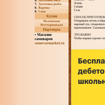
6.
Заготовка мяса
Зелень
7.
Заготовка рыбы
Специи
8.
Варенье
Соль
9.
Соки
Кухни
СПОСОБ ПРИГОТОВЛ
Отвариваем печень и яйца
Полтавская
жареный лук, отваренную 
Вегетарианская
перемешиваем. Скатываем 
Партнеры
•
Магазин
ЭТО ВАЖНО
Чтобы шарики хорошо лепи
самоваров
samovarmarket.ru