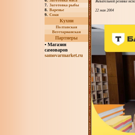
6.
Заготовка мяса
Жевательной резинке испо
7.
Заготовка рыбы
8.
Варенье
22 мая 2004
9.
Соки
Кухни
Полтавская
Вегетарианская
Партнеры
•
Магазин
самоваров
samovarmarket.ru