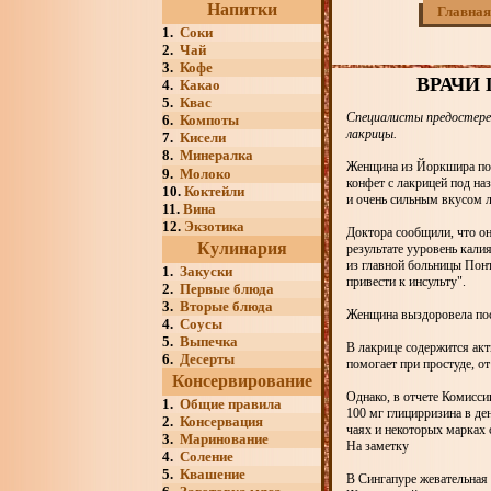
Напитки
Главная
1.
Соки
2.
Чай
3.
Кофе
ВРАЧИ
4.
Какао
5.
Квас
Специалисты предостерег
6.
Компоты
лакрицы.
7.
Кисели
8.
Минералка
Женщина из Йоркшира пол
9.
Молоко
конфет с лакрицей под на
10.
Коктейли
и очень сильным вкусом 
11.
Вина
12.
Экзотика
Доктора сообщили, что он
Кулинария
результате ууровень кали
из главной больницы Понт
1.
Закуски
привести к инсульту".
2.
Первые блюда
3.
Вторые блюда
Женщина выздоровела пос
4.
Соусы
5.
Выпечка
В лакрице содержится акт
6.
Десерты
помогает при простуде, о
Консервирование
Однако, в отчете Комисси
1.
Общие правила
100 мг глицирризина в де
2.
Консервация
чаях и некоторых марках 
3.
Маринование
На заметку
4.
Соление
5.
Квашение
В Сингапуре жевательная 