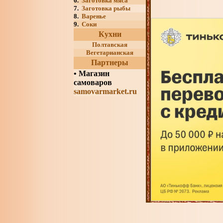
6.
Заготовка мяса
7.
Заготовка рыбы
8.
Варенье
9.
Соки
Кухни
Полтавская
Вегетарианская
Партнеры
•
Магазин
самоваров
samovarmarket.ru