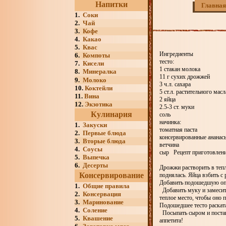
Напитки
Главная
1.
Соки
2.
Чай
3.
Кофе
4.
Какао
5.
Квас
Ингредиенты
6.
Компоты
тесто:
7.
Кисели
1 стакан молока
8.
Минералка
11 г сухих дрожжей
9.
Молоко
3 ч.л. сахара
10.
Коктейли
5 ст.л. растительного масл
11.
Вина
2 яйца
12.
Экзотика
2.5-3 ст. муки
Кулинария
соль
начинка:
1.
Закуски
томатная паста
2.
Первые блюда
консервированные ананас
3.
Вторые блюда
ветчина
4.
Соусы
сыр Рецепт приготовлен
5.
Выпечка
6.
Десерты
Дрожжи растворить в тепл
Консервирование
поднялась. Яйца взбить с
Добавить подошедшую опа
1.
Общие правила
Добавить муку и замесить
2.
Консервация
теплое место, чтобы оно
3.
Маринование
Подошедшее тесто раскат
4.
Соление
Посыпать сыром и постав
5.
Квашение
аппетита!