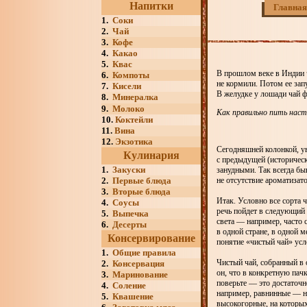
Напитки
Главная
1.
Соки
2.
Чай
3.
Кофе
4.
Какао
5.
Квас
В прошлом веке в Индии ч
6.
Компоты
не кормили. Потом ее зап
7.
Кисели
В желудке у лошади чай ф
8.
Минералка
9.
Молоко
Как правильно пить наст
10.
Коктейли
11.
Вина
12.
Экзотика
Сегодняшней колонкой, ув
Кулинария
с предыдущей (историческ
1.
Закуски
занудными. Так всегда бы
2.
Первые блюда
не отсутствие ароматизат
3.
Вторые блюда
Итак. Условно все сорта 
4.
Соусы
речь пойдет в следующий 
5.
Выпечка
света — например, часто 
6.
Десерты
в одной стране, в одной м
Консервирование
понятие «чистый чай» ус
1.
Общие правила
Чистый чай, собранный в 
2.
Консервация
он, что в конкретную пач
3.
Маринование
поверьте — это достаточн
4.
Соление
например, равнинные — на
5.
Квашение
высокогорные, на которы