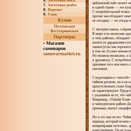
6.
Заготовка мяса
цейлонский чай» может ок
7.
Заготовка рыбы
в одной стране — это куп
8.
Варенье
С потребительской точки 
9.
Соки
прочие чаи обладают неко
Кухни
не сегодня) — но откуда 
Полтавская
С чистыми чаями, собранн
Вегетарианская
В мире есть несколько кр
Партнеры
в этих районах, обладают
штате) от дарджилинга (т
•
Магазин
чашки (если чаи хорошего
самоваров
в том же Ассаме множеств
samovarmarket.ru
Но нюансы нюансами, а ха
я дразнюсь). С потребите
признаки того или иного 
магазинах.
Следующими в «чистой» та
чайном регионе, но и на 
присутствовать слова Sing
не характеризуют. Предст
с указанием на то, что ча
Например, «Tukdah Estate 
в чаеводческом районе Да
признаки, имеют специфич
Но и это еще не все. Чай
периода, который можно н
концентрация полезных, а
качественным. Он не толь