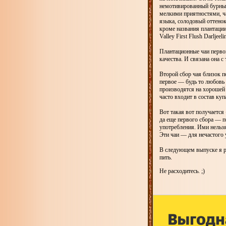
немотивированный бурный 
мелкими приятностями, ч
языка, солодовый оттенок
кроме названия плантации
Valley First Flush Darlje
Плантационные чаи первог
качества. И связана она 
Второй сбор чая близок по
первое — будь то любовь 
производятся на хорошей
часто входит в состав куп
Вот такая вот получается
да еще первого сбора — п
употребления. Ими нельзя
Эти чаи — для нечастого 
В следующем выпуске я ра
пить.
Не расходитесь. ;)