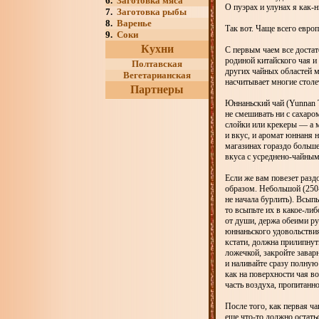
6.
Заготовка мяса
О пуэрах и улунах я как-
7.
Заготовка рыбы
8.
Варенье
Так вот. Чаще всего евро
9.
Соки
Кухни
С первым чаем все доста
родиной китайского чая 
Полтавская
других чайных областей ми
Вегетарианская
насчитывает многие столет
Партнеры
Юннаньский чай (Yunnan T
не смешивать ни с сахаро
слойки или крекеры — а м
и вкус, и аромат юннаня н
магазинах гораздо больше
вкуса с усреднено-чайны
Если же вам повезет раз
образом. Небольшой (250-
не начала бурлить). Всып
то всыпьте их в какое-ли
от души, держа обеими р
юннаньского удовольствия
кстати, должна прилипнут
ложечкой, закройте завар
и наливайте сразу полную
как на поверхности чая во
часть воздуха, пропитанно
После того, как первая ч
еще что-то должно остать