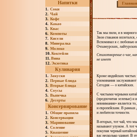
Напитки
Главная
1.
Соки
2.
Чай
3.
Кофе
4.
Какао
5.
Квас
Так мы пили, и в мирного
6.
Компоты
Звон стаканов вплетался,
7.
Кисели
Вспоминал я с любовью и
8.
Минералка
Очхамурских, лайтурских 
9.
Молоко
10.
Коктейли
Стихотворение о чае, на
11.
Вина
не имеет
12.
Экзотика
Кулинария
1.
Закуски
Кроме индийских чистых ч
2.
Первые блюда
упоминания заслуживают ч
Сегодня — о китайских.
3.
Вторые блюда
4.
Соусы
С чистыми черными китай
5.
Выпечка
(предпочитая зеленые) и 
6.
Десерты
невнимания» является то,
Консервирование
и европейским. В рамках 
1.
Общие правила
и любители точности.
2.
Консервация
В-вторых, тот чай, что м
3.
Маринование
называют улуном. А тот ч
4.
Соление
покупая черный китайский 
5.
Квашение
вас несколько удивит. В 