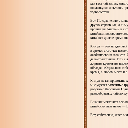
как весь чай выпит, неко
послевкусие и пытаясь пр
удовольствие.
Вот. По сравнению с юнна
других сортов чая, о ким
провинция Аньхой), и кит
китайцами исключительно
китайцев долгое время яв
Кимун — это загадочный ч
и аромат этого чая насто
особенностей и нюансов. О
делают англичане. Или с
жирным кремовым пирожны
обладая нейтральным соб
время, в любом месте и в
Кимун не так прихотлив к
мне удается заметить с т
родство с Лапсангом Сушо
разнообразных чайных куп
В наших магазинах весьм
китайским названием — Ци
Вот, собственно, и все о