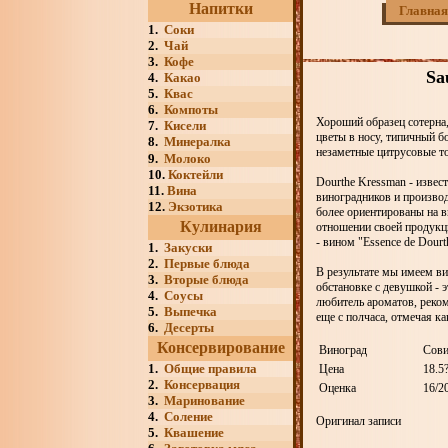
Напитки
Главная
1.
Соки
2.
Чай
3.
Кофе
Sa
4.
Какао
5.
Квас
6.
Компоты
Хороший образец сотерна
7.
Кисели
цветы в носу, типичный бо
8.
Минералка
незаметные цитрусовые то
9.
Молоко
10.
Коктейли
Dourthe Kressman - изве
11.
Вина
виноградников и производ
12.
Экзотика
более ориентированы на в
Кулинария
отношении своей продукц
- вином "Essence de Dour
1.
Закуски
2.
Первые блюда
В результате мы имеем ви
3.
Вторые блюда
обстановке с девушкой - э
4.
Соусы
любитель ароматов, реко
5.
Выпечка
еще с полчаса, отмечая к
6.
Десерты
Консервирование
Виноград
Сови
1.
Общие правила
Цена
18.5
2.
Консервация
Оценка
16/2
3.
Маринование
4.
Соление
Оригинал записи
5.
Квашение