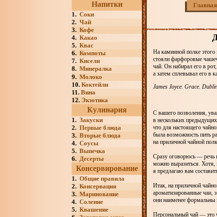
Напитки
Главная
1.
Соки
2.
Чай
3.
Кофе
Д
4.
Какао
5.
Квас
На каминной полке этого 
6.
Компоты
стояли фарфоровые чашеч
7.
Кисели
чай. Он набирал его в рот
8.
Минералка
а затем сплевывал его в к
9.
Молоко
10.
Коктейли
James Joyce. Grace. Dubl
11.
Вина
12.
Экзотика
Кулинария
С вашего позволения, ува
1.
Закуски
в нескольких предыдущих 
2.
Первые блюда
что для настоящего чайно
была возможность пить ра
3.
Вторые блюда
на приличной чайной полк
4.
Соусы
5.
Выпечка
Сразу оговорюсь — речь п
6.
Десерты
можно выразиться. Хотя, 
Консервирование
я предлагаю вам составит
1.
Общие правила
Итак, на приличной чайно
2.
Консервация
ароматизированные чаи, э
3.
Маринование
они наименее формальны и
4.
Соление
5.
Квашение
Персональный чай — это ч