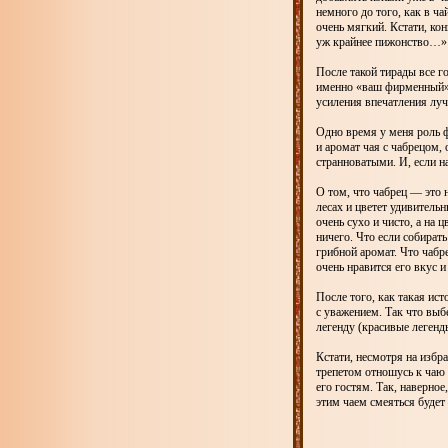
немного до того, как в ч
очень мягкий. Кстати, ко
уж крайнее пижонство…»
После такой тирады все г
именно «ваш фирменный». 
усиления впечатления луч
Одно время у меня роль ф
и аромат чая с чабрецом,
странноватыми. И, если н
О том, что чабрец — это н
лесах и цветет удивитель
очень сухо и чисто, а на
ничего. Что если собирать
грибной аромат. Что чабр
очень нравится его вкус и
После того, как такая ист
с уважением. Так что выб
легенду (красивые легенд
Кстати, несмотря на изб
трепетом отношусь к чаю 
его гостям. Так, наверн
этим чаем смеяться будет