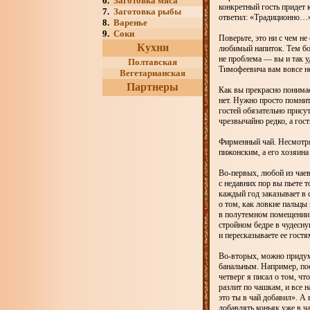
6.
Заготовка мяса
конкретный гость придет 
7.
Заготовка рыбы
ответил: «Традиционно…
8.
Варенье
9.
Соки
Поверьте, это ни с чем н
Кухни
любимый напиток. Тем бол
не проблема — вы и так у
Полтавская
Тимофеевича вам вовсе не
Вегетарианская
Партнеры
Как вы прекрасно понимае
нет. Нужно просто помнит
гостей обязательно прису
чрезвычайно редко, а гост
Фирменный чай. Несмотря 
пижонским, а его хозяина
Во-первых, любой из чае
с недавних пор вы пьете т
каждый год заказывает в 
о том, как ловкие пальцы
в полутемном помещении м
стройном бедре в чудесну
и пересказываете ее гостя
Во-вторых, можно придум
банальным. Например, пос
четверг я писал о том, ч
разлит по чашкам, и все н
это ты в чай добавил». А 
добавлять коньяк уже в ча