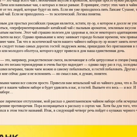
 — это чаще всего чаи с необычным вкусом и ароматом, которые просто нужно распроб
Личи или ванильные чаи, о которых я писал раньше. В принципе, статус этих чаев в чай
т от тех людей, которые будут их пить. Если им уже приходилось пить Лапсанг Сушонг, 
й чай. Если не приходилось — то экзотический. Логика понятна.
ым для простых российских граждан является, кстати, пу-эр, о котором я доселе не упо
иться, «переферментированный» китайский чай с пыльным ароматом, земляным вкусом
атым настоем. Этот чай страшно полезен для здоровья и, после некоторого адаптационн
ытен на вкус. Однако привыкание к нему занимает гораздо больше времени, чем привы
нее чаям. Так что в экзотической части вашего чайного набора пу-эр может занять поч
м следует только самых дорогих гостей: подружек жены, пришедших без приглашения в г
или молодого оболтуса, которого вдруг привела в дом ваша единственная дочь.
 — это, например, рождественские смеси, включающие в себя цитрусовые и специи (чащ
ка это весьма термоядерная и очень быстро надоедает — однако пару раз в год, холодн
ими вечерами, таким чаем можно и самому побаловаться, и гостей побаловать. Других 
 мне сейчас даже и не вспомнить — но смысл вам, я думаю, понятен.
мыми чаями все совсем просто. Привезли вам непальский чай из чайного дома, что в Ло
ет в вашем чайном наборе и будет удивлять и вас, и гостей. Выпьете его весь — и все. И 
 наборе…
якое лирическое отступление, мой рассказ о джентльменском чайном наборе себя исчерпал
ренние противоречия. Пора возвращаться к рассказу о сортах чая. Хотя бы для того, чт
хся в этом тексте названий. Итак, в следующий четверг речь пойдет о купажах черного 