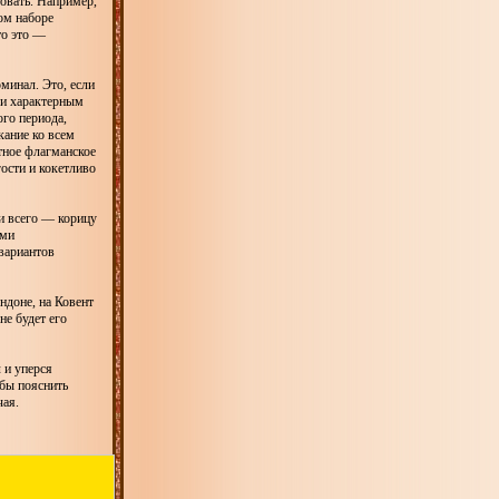
овать. Например,
ном наборе
то это —
минал. Это, если
 и характерным
ого периода,
кание ко всем
етное флагманское
ости и кокетливо
и всего — корицу
ыми
вариантов
ндоне, на Ковент
не будет его
 и уперся
обы пояснить
чая.