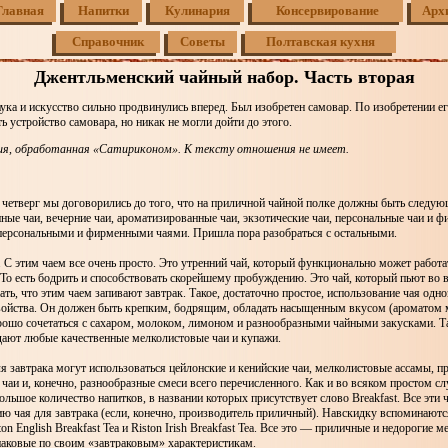
Главная
Напитки
Кулинария
Консервирование
Арх
Справочник
Советы
Полтавская кухня
Джентльменский чайный набор. Часть вторая
ука и искусство сильно продвинулись вперед. Был изобретен самовар. По изобретении е
ь устройство самовара, но никак не могли дойти до этого.
ия, обработанная «Сатириконом». К тексту отношения не имеет.
четверг мы договорились до того, что на приличной чайной полке должны быть следующ
нные чаи, вечерние чаи, ароматизированные чаи, экзотические чаи, персональные чаи и 
 персональными и фирменными чаями. Пришла пора разобраться с остальными.
. С этим чаем все очень просто. Это утренний чай, который функционально может работа
То есть бодрить и способствовать скорейшему пробуждению. Это чай, который пьют во в
ть, что этим чаем запивают завтрак. Такое, достаточно простое, использование чая одн
свойства. Он должен быть крепким, бодрящим, обладать насыщенным вкусом (ароматом
орошо сочетаться с сахаром, молоком, лимоном и разнообразными чайными закусками. 
дают любые качественные мелколистовые чаи и купажи.
ля завтрака могут использоваться цейлонские и кенийские чаи, мелколистовые ассамы, 
чаи и, конечно, разнообразные смеси всего перечисленного. Как и во всяком простом сл
ольшое количество напитков, в названии которых присутствует слово Breakfast. Все эти 
ю чая для завтрака (если, конечно, производитель приличный). Навскидку вспоминаютс
ston English Breakfast Tea и Riston Irish Breakfast Tea. Все это — приличные и недорогие 
наковые по своим «завтраковым» характеристикам.