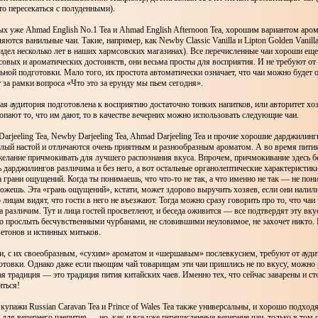
то пересекаться с полуденными).
х уже Ahmad English No.1 Tea и Ahmad English Afternoon Tea, хорошим вариантом аро
ются ванильные чаи. Такие, например, как Newby Classic Vanilla и Lipton Golden Vanilla
видел несколько лет в наших хармсовских магазинах). Все перечисленные чаи хороши еще
овых и ароматических достоинств, они весьма просты для восприятия. И не требуют о
ьной подготовки. Мало того, их простота автоматически означает, что чаи можно будет о
т за рамки вопроса «Что это за ерунду мы пьем сегодня».
я аудитория подготовлена к восприятию достаточно тонких напитков, или авторитет хо
лопают то, что им дают, то в качестве вечерних можно использовать следующие чаи.
 Darjeeling Tea, Newby Darjeeling Tea, Ahmad Darjeeling Tea и прочие хорошие дарджилин
тлый настой и отличаются очень приятным и разнообразным ароматом. А во время пит
елание причмокивать для лучшего распознания вкуса. Впрочем, причмокивание здесь б
 дарджилингов различима и без него, а вот остальные органолептические характеристик
а грани ощущений. Когда ты понимаешь, что что-то не так, а что именно не так — не пон
ожешь. Эта «грань ощущений», кстати, может здорово выручить хозяев, если они налил
 лицам видят, что гости в него не въезжают. Тогда можно сразу говорить про то, что чаи 
ва различим. Тут и лица гостей просветлеют, и беседа оживится — все подтвердят эту вк
бо прослыть бесчувственными чурбанами, не словившими неуловимое, не захочет никто.
етонов и истинных митьков.
и, с их своеобразным, «сухим» ароматом и «шершавым» послевкусием, требуют от ауди
товки. Однако даже если пьющим чай товарищам эти чаи пришлись не по вкусу, можно р
ая традиция — это традиция пития китайских чаев. Именно тех, что сейчас заварены и сто
иться!
упажи Russian Caravan Tea и Prince of Wales Tea также универсальны, и хорошо подходя
и для вечернего чаепития — но, как и все уже перечисленные вечерние чаи, только в том с