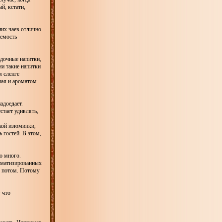
й, кстати,
них чаев отлично
аемость
дочные напитки,
ии такие напитки
м сленге
чая и ароматом
адоедает.
стает удивлять,
акой изюминки,
 гостей. В этом,
о много.
оматизированных
Но потом. Потому
 что