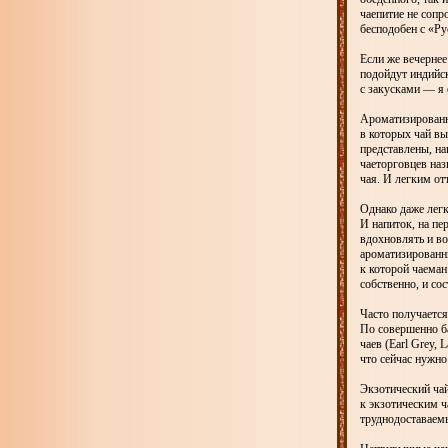
чаепитие не соп
бесподобен с «Ру
Если же вечернее
подойдут индийс
с закусками — я 
Ароматизированн
в которых чай вы
представлены, на
чаеторговцев наз
чая. И легким от
Однако даже легк
И напиток, на пе
вдохновлять и во
ароматизированн
к которой чаеман
собственно, и со
Часто получается
По совершенно б
чаев (Earl Grey, 
что сейчас нужно
Экзотический чай
к экзотическим ч
труднодоставаем