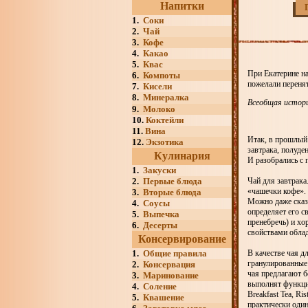
Напитки
1.
Соки
2.
Чай
3.
Кофе
4.
Какао
5.
Квас
При Екатерине на
6.
Компоты
пожелали перенят
7.
Кисели
8.
Минералка
Всеобщая истор
9.
Молоко
10.
Коктейли
11.
Вина
Итак, в прошлый 
12.
Экзотика
завтрака, полуде
Кулинария
И разобрались с
1.
Закуски
2.
Первые блюда
Чай для завтрака
«чашечки кофе». 
3.
Вторые блюда
Можно даже сказа
4.
Соусы
определяет его 
5.
Выпечка
пренебречь) и х
6.
Десерты
свойствами обла
Консервирование
1.
Общие правила
В качестве чая д
гранулированные 
2.
Консервация
чая предлагают б
3.
Маринование
выполнят функци
4.
Соление
Breakfast Tea, Ri
5.
Квашение
практически оди