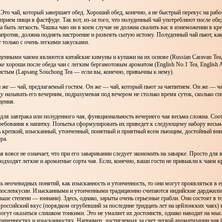
Это чай, который завершает обед. Хороший обед, конечно, а не быстрый перекус на рабо
прием пищи в фастфуде. Так вот, из-за того, что полуденный чай употребляют после обе
 быть легкость. Чашка чаю ни в коем случае не должна свалить вас в изнеможении в кре
апротив, должна поднять настроение и развеять сытую истому. Полуденный чай пьют, как
т только с очень легкими закусками.
нными чаями являются китайские кимуны и купажи на их основе (Russian Caravan Tea, 
ь же хороши после обеда чаи с легким бергамотовым ароматом (English No.1 Tea, English A
стым (Lapsang Souchong Tea — если вы, конечно, привычны к нему).
 же — чай, предлагаемый гостям. Он же — чай, который пьют за чаепитием. Он же — ча
ду называть его вечерним, подразумевая под вечером не столько время суток, сколько сп
дения.
 для завтрака или полуденного чая, функциональность вечернего чая весьма сложна. Соо
ребования к напитку. Попытка сформулировать их приведет к следующему набору весьм
нь крепкий, изысканный, утонченный, понятный и приятный всем пьющим, достойный вни
ра.
я вовсе не означает, что при его заваривании следует экономить на заварке. Просто для 
одходят легкие и ароматные сорта чая. Если, конечно, ваши гости не привыкли к чаям 
ль неочевидных понятий, как изысканность и утонченность, то они могут проявляться в е
и послевкусии. Изысканными и утонченными традиционно считаются индийские дарджили
льше степени — юннани). Здесь, однако, зарыты очень серьезные грабли. Они состоят в т
российский вкус (порядком огрубевший за последние тридцать лет на цейлонских чаях) 
могут оказаться слишком тонкими. Это не умаляет их достоинств, однако наводит на мыс
онченностях и изысканностях. Например, достигаемых за счет легкой ароматизации чая (