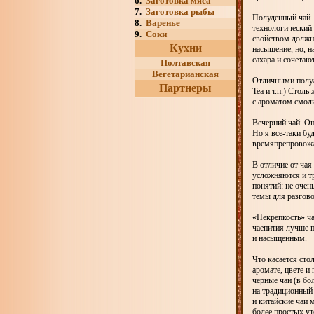
6.
Заготовка мяса
7.
Заготовка рыбы
Полуденный чай. 
8.
Варенье
технологический 
9.
Соки
свойством должна
Кухни
насыщение, но, н
сахара и сочетаю
Полтавская
Вегетарианская
Отличными полуде
Партнеры
Tea и т.п.) Стол
с ароматом смоли
Вечерний чай. Он
Но я все-таки бу
времяпрепровож
В отличие от чая
усложняются и т
понятий: не оче
темы для разгово
«Некрепкость» ча
чаепития лучше п
и насыщенным.
Что касается сто
аромате, цвете 
черные чаи (в бо
на традиционный 
и китайские чаи 
более простых ут