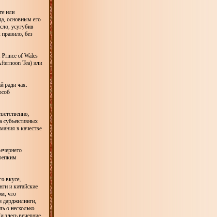
те или
да, основным его
сло, усугубив
 правило, без
Prince of Wales
fternoon Tea) или
й ради чая.
особ
тветственно,
а субъективных
мания в качестве
вечернего
крепким
го вкусе,
нги и китайские
ом, что
и дарджилинги,
ль о несколько
и здесь вечерние