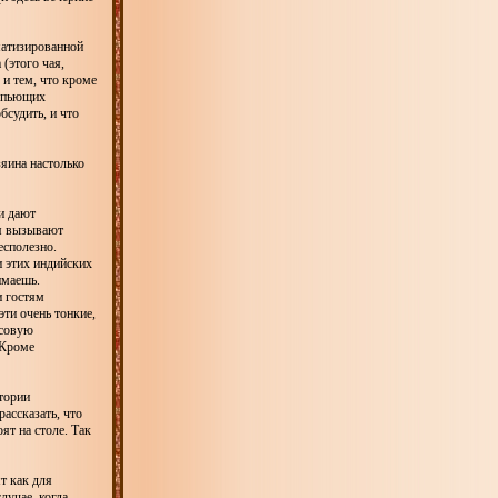
матизированной
 (этого чая,
 и тем, что кроме
т пьющих
бсудить, и что
зяина настолько
ги дают
ия вызывают
есполезно.
и этих индийских
имаешь.
и гостям
эти очень тонкие,
усовую
 Кроме
тории
ассказать, что
ят на столе. Так
т как для
лучае, когда