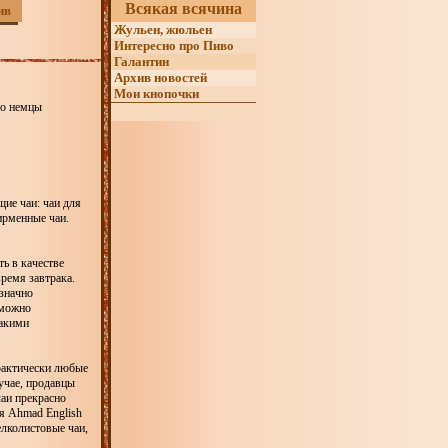
Всякая всячина
ив
Жульен, жюльен
Интересно про Пиво
Галантин
Архив новостей
Мои кнопочки
го немцы
ие чаи: чаи для
фирменные чаи.
ть в качестве
ремя завтрака.
означно
 можно
Такими
практически любые
учае, продавцы
чаи прекрасно
я Ahmad English
мелколистовые чаи,