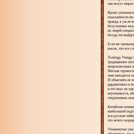
чаи могут запрос
Кроме упомянуты
изысканности явля
правда, я уж не 
безусловных вкус
их людей специал
беседа эта выйде
Если же чаепьюща
высок, что все с
Twinings Vintage
традиционно све
непроизвольное ж
Мягкая терпкость
чаев находятся н
И объяснить не м
дарджилинга и по
и что вкус их ед
неуловимость, и
откровенных мов
Китайские юннан
наибольшей подго
вся русская чайн
что нечего морщ
Упомянутые уже к
обеденного, так 