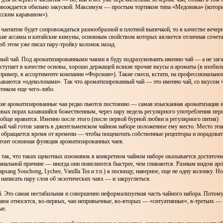
ровождается обильно закуской. Максимум — простым тортиком типа «Медовика» (которы
сским караваном»).
 чаепитие будет сопровождаться разнообразной и плотной выпечкой, то в качестве вечер
кие ассамы и китайские кимуны, основным свойством которых является отличная сочет
об этом уже писал пару-тройку колонок назад.
ый чай. Под ароматизированными чаями я буду подразумеваить именно чай — а не зага
ступает в качестве основы, хорошо держащей всякие прочие вкусы и ароматы (в изобил
пример, в ассортименте компании «Форсман»). Такие смеси, кстати, на профессионально
ываются «одеколонами». Так что ароматизированный чай — это именно чай, со вкусом 
тенком еще чего-либо.
ие ароматизированные чаи редко пьются постоянно — самая изысканная ароматизация н
рвых порах казавшийся божественным, через пару недель регулярного употребления пере
обще нравится. Именно после этого (после первой бурной любви и регулярного пития)
ый чай готов занять в джентльменском чайном наборе положенное ему место. Место эт
 обращается время от времени — чтобы пощекотать собственные рецепторы и порадовать
стоит основная функция ароматизированных чаев.
 так, что таких щекотных изюминок в конкретном чайном наборе оказывается достаточн
анальной причине — иногда они появляются быстрее, чем спиваются. Разным видом ар
Lapsang Souchong, Lychee, Vanilla Tea и т.п.) я посвящу, наверное, еще не одну колонку. 
 написать пару слов об экзотических чаях — и закругляться.
. Это самая нестабильная и совершенно неформализуемая часть чайного набора. Потому
аям относятся, во-первых, чаи непривычные, во-вторых — «ситуативные», в-третьих —
ые.