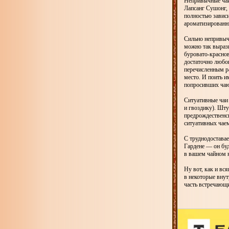
Непривычные чаи
Лапсанг Сушонг, 
полностью зависи
ароматизированны
Сильно непривычн
можно так выраз
буровато-краснов
достаточно любоп
перечисленным ра
место. И поить и
попросивших чаю 
Ситуативные чаи
и гвоздику). Шту
предрождественск
ситуативных чаем
С труднодоставае
Гардене — он буд
в вашем чайном
Ну вот, как и вс
в некоторые внут
часть встречающи