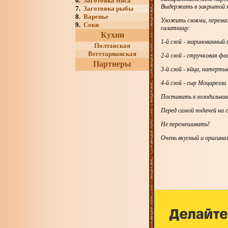
6.
Заготовка мяса
Выдержать в закрытой пос
7.
Заготовка рыбы
8.
Варенье
Уложить слоями, перемаз
9.
Соки
салатницу:
Кухни
1-й слой - маринованный
Полтавская
Вегетарианская
2-й слой - стручковая фа
Партнеры
3-й слой - яйца, натерты
4-й слой - сыр Моцарелла.
Поставить в холодильник
Перед самой подачей на 
Не перемешивать!
Очень вкусный и оригина