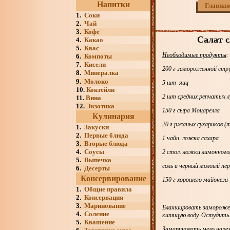
Напитки
Главная
1.
Соки
2.
Чай
3.
Кофе
Салат 
4.
Какао
5.
Квас
Необходимые продукты
:
6.
Компоты
7.
Кисели
200 г замороженной стр
8.
Минералка
9.
Молоко
5 шт яиц
10.
Коктейли
2 шт средних репчатых л
11.
Вина
12.
Экзотика
150 г сыра Моцарелла
Кулинария
20 г ржаных сухариков (
1.
Закуски
2.
Первые блюда
1 чайн. ложка сахара
3.
Вторые блюда
4.
Соусы
2 стол. ложки лимонного(
5.
Выпечка
соль и черный молоый пер
6.
Десерты
Консервирование
150 г хорошего майонеза
1.
Общие правила
2.
Консервация
3.
Маринование
Бланшировать замороженн
4.
Соление
кипящую воду. Остудить
5.
Квашение
Замариновать мело нареза