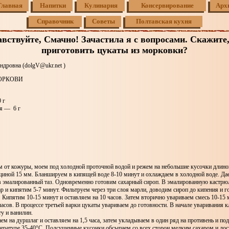
Главная
Напитки
Кулинария
Консервирование
Арх
Справочник
Советы
Полтавская кухня
авствуйте, Смачно! Зачастила я с вопросами. Скажите,
приготовить цукаты из морковки?
ндровна (dolgV@ukr.net )
ОРКОВИ
 г
я — 6 г
 от кожуры, моем под холодной проточной водой и режем на небольшие кусочки длино
иной 15 мм. Бланшируем в кипящей воде 8-10 минут и охлаждаем в холодной воде. Дае
в эмалированный таз. Одновременно готовим сахарный сироп. В эмалированную кастр
ар и кипятим 5-7 минут. Фильтруем через три слоя марли, доводим сироп до кипения и
. Кипятим 10-15 минут и оставляем на 10 часов. Затем вторично увариваем смесь 10-15 
часов. В процессе третьей варки цукаты увариваем до готовности. В начале уваривания к
у и ванилин.
м на дуршлаг и оставляем на 1,5 часа, затем укладываем в один ряд на противень и по
пературе 35-40°С. Подсушенные кусочки обсыпаем со всех сторон мелким сахаром и до