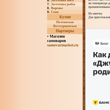
6.
Заготовка мяса
же температуре д
7.
Заготовка рыбы
прокипяченными 
8.
Варенье
9.
Соки
На заметку
Кухни
Для приготовлен
Полтавская
Вегетарианская
Партнеры
•
Магазин
самоваров
samovarmarket.ru