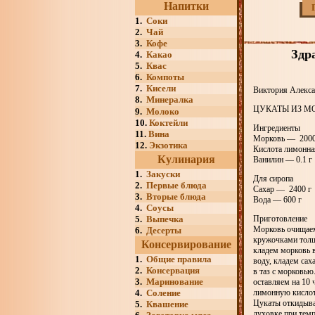
Напитки
1.
Соки
2.
Чай
3.
Кофе
Здр
4.
Какао
5.
Квас
6.
Компоты
7.
Кисели
Виктория Алекса
8.
Минералка
ЦУКАТЫ ИЗ М
9.
Молоко
10.
Коктейли
Ингредиенты
11.
Вина
Морковь — 2000
12.
Экзотика
Кислота лимонна
Кулинария
Ванилин — 0.1 г
1.
Закуски
Для сиропа
2.
Первые блюда
Сахар — 2400 г
3.
Вторые блюда
Вода — 600 г
4.
Соусы
5.
Выпечка
Приготовление
Морковь очищаем
6.
Десерты
кружочками толщ
Консервирование
кладем морковь 
1.
Общие правила
воду, кладем сах
2.
Консервация
в таз с морковью
3.
Маринование
оставляем на 10 
4.
Соление
лимонную кислот
Цукаты откидывае
5.
Квашение
духовке при тем