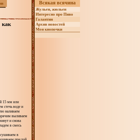
Всякая всячина
ив
Жульен, жюльен
Интересно про Пиво
Галантин
 как
Архив новостей
Мои кнопочки
й 15 мм или
м стечь воде и
юлю наливаем
 горячим выливаем
минут и снова
ладем в смесь
дсушиваем в
сушиваем при той