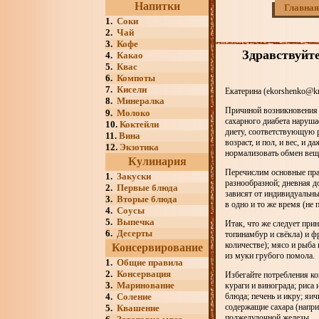
Напитки
Главная
1.
Соки
2.
Чай
3.
Кофе
Здравствуйте
4.
Какао
5.
Квас
6.
Компоты
7.
Кисели
Екатерина (ekorshenko@kr
8.
Минералка
Причиной возникновения 
9.
Молоко
сахарного диабета наруша
10.
Коктейли
диету, соответствующую р
11.
Вина
возраст, и пол, и вес, и 
12.
Экзотика
нормализовать обмен веще
Кулинария
Перечислим основные пра
1.
Закуски
разнообразной; дневная до
2.
Первые блюда
зависят от индивидуальны
3.
Вторые блюда
в одно и то же время (не 
4.
Соусы
5.
Выпечка
Итак, что же следует при
6.
Десерты
топинамбур и свёкла) и 
количестве); мясо и рыба
Консервирование
из муки грубого помола.
1.
Общие правила
2.
Консервация
Избегайте потребления ко
3.
Маринование
кураги и винограда; риса
4.
Соление
блюда; печень и икру; яи
содержащие сахара (напри
5.
Квашение
поджелудочной железы.