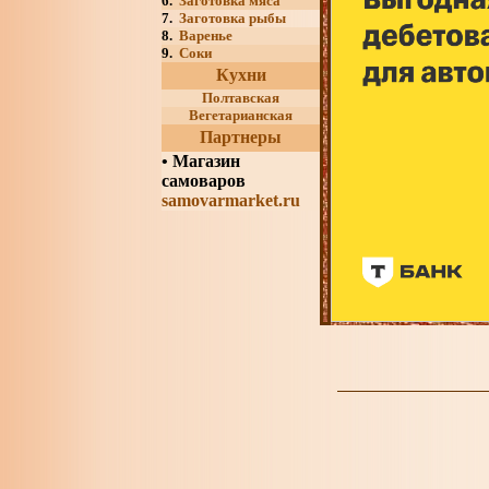
6.
Заготовка мяса
7.
Заготовка рыбы
8.
Варенье
9.
Соки
Кухни
Полтавская
Вегетарианская
Партнеры
•
Магазин
самоваров
samovarmarket.ru