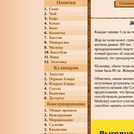
Напитки
Главная
1.
Соки
2.
Чай
3.
Кофе
Ж
4.
Какао
5.
Квас
Каждые лишние 5 см на т
6.
Компоты
7.
Кисели
Жир на талии может стат
8.
Минералка
изучили данные 360 тыс. 
9.
Молоко
преждевременной смерти у
10.
Коктейли
точный прогноз об опасно
11.
Вина
выявили, что преждевреме
12.
Экзотика
Мужчины, объем талии кот
Кулинария
талия была 80 см. Женщин
1.
Закуски
2.
Первые блюда
Объяснить, каким именно 
полученные результаты сп
3.
Вторые блюда
института питания (the Ger
4.
Соусы
предположение, что брюшн
5.
Выпечка
способствовать развитию 
6.
Десерты
Medicine) советует участ
Консервирование
способом оценить состоян
1.
Общие правила
2.
Консервация
3.
Маринование
4.
Соление
5.
Квашение