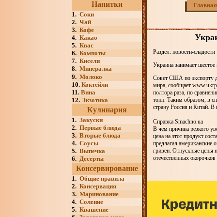
Напитки
Главная
1.
Соки
2.
Чай
3.
Кофе
Укра
4.
Какао
5.
Квас
Раздел: новости-сладости
6.
Компоты
7.
Кисели
Украина занимает шестое 
8.
Минералка
9.
Молоко
Совет США по экспорту д
10.
Коктейли
мира, сообщает www.ukrpr
11.
Вина
полтора раза, по сравнен
12.
Экзотика
тонн. Таким образом, в с
страну Россия и Китай. В
Кулинария
1.
Закуски
Справка Smachno.ua
2.
Первые блюда
В чем причина резкого у
3.
Вторые блюда
цена на этот продукт сос
4.
Соусы
предлагал американские о
5.
Выпечка
гривен. Отпускные цены н
отечественных окорочков 
6.
Десерты
Консервирование
1.
Общие правила
2.
Консервация
3.
Маринование
4.
Соление
5.
Квашение