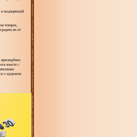
ы и медицинской
на товарах,
градить их от
 прискорбное,
тся вместе с
анизовано
ся о здоровом