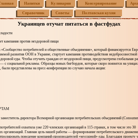
Главная
Напитки
Кулинария
Консервирование
Арх
Справочник
Советы
Полтавская кухня
Украинцев отучат питаться в фастфудах
сладости
ует кампания против нездоровой пищи
а «Сообщество потребителей и общественные объединения», который финансируется Ев
ммой развития ООН в Украине, стартует кампания противодействия недобросовестной 
доровой еды. Чтобы отучить граждан от нездоровой пищи, предусмотрена глобальная р
 — с социальной рекламы. Образцы новых бигбордов, которые скоро появятся на улицах
 были представлены на пресс-конференции по случаю начала акции:
РТАМ
 заместитель директора Всемирной организации потребительских объединений (Consumers 
потребителей охватила уже 220 членских организаций в 115 странах, в том числе это 30
х организаций. Главная цель нашей работы — формирование потребительского движения
нтролировать поведение компаний-производителей «мусорной» еды. Благодаря проекту 