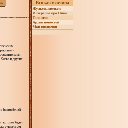
Всякая всячина
ив
Жульен, жюльен
Интересно про Пиво
Галантин
Архив новостей
Мои кнопочки
ропейским
рекламе и
азъяснительная
 Киева и других
International)
, которое будет
уже существует