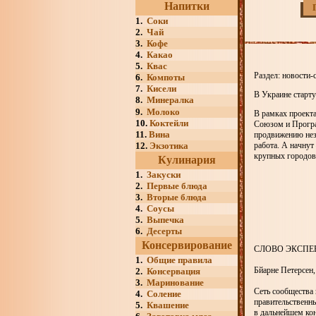
Напитки
1.
Соки
2.
Чай
3.
Кофе
4.
Какао
5.
Квас
Раздел: новости-
6.
Компоты
7.
Кисели
В Украине старт
8.
Минералка
9.
Молоко
В рамках проект
10.
Коктейли
Союзом и Програ
11.
Вина
продвижению нез
12.
Экзотика
работа. А начнут
крупных городов,
Кулинария
1.
Закуски
2.
Первые блюда
3.
Вторые блюда
4.
Соусы
5.
Выпечка
6.
Десерты
Консервирование
СЛОВО ЭКСПЕ
1.
Общие правила
Бйарне Петерсен,
2.
Консервация
3.
Маринование
Сеть сообщества 
4.
Соление
правительственны
5.
Квашение
в дальнейшем ко