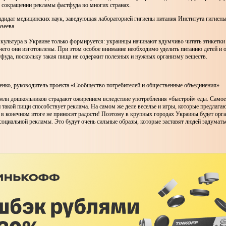
о сокращении рекламы фастфуда во многих странах.
ндидат медицинских наук, заведующая лабораторией гигиены питания Института гигиен
рзеева
культура в Украине только формируется: украинцы начинают вдумчиво читать этикетки 
 чего они изготовлены. При этом особое внимание необходимо уделить питанию детей и о
фуда, поскольку такая пища не содержит полезных и нужных организму веществ.
нко, руководитель проекта «Сообщество потребителей и общественные объединения»
 млн дошкольников страдают ожирением вследствие употребления «быстрой» еды. Самое
 такой пищи способствует реклама. На самом же деле веселье и игры, которые предлагаю
 в конечном итоге не приносят радости! Поэтому в крупных городах Украины будет орг
социальной рекламы. Это будут очень сильные образы, которые заставят людей задумать