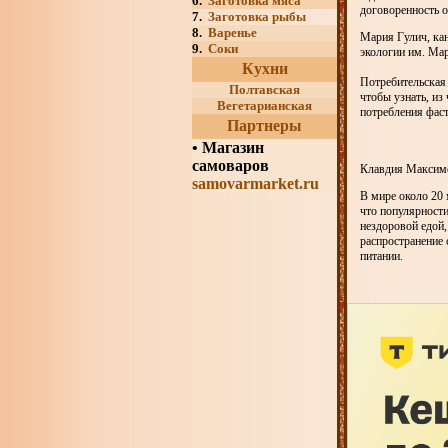
6.
Заготовка мяса
договоренность 
7.
Заготовка рыбы
8.
Варенье
Мария Гулич, ка
9.
Соки
экологии им. Ма
Кухни
Потребительская 
Полтавская
чтобы узнать, из
Вегетарианская
потребления фаст
Партнеры
•
Магазин
самоваров
Клавдия Максиме
samovarmarket.ru
В мире около 20
что популярности
нездоровой едой,
распространение 
питании.