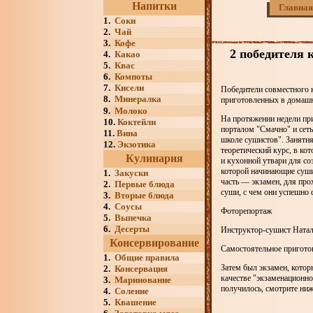
Напитки
Главная
1.
Соки
2.
Чай
3.
Кофе
2 победителя
4.
Какао
5.
Квас
6.
Компоты
7.
Кисели
Победители совместного 
8.
Минералка
приготовленных в домашн
9.
Молоко
На протяжении недели пр
10.
Коктейли
порталом "Смачно" и сет
11.
Вина
школе сушистов". Занятия
12.
Экзотика
теоретический курс, в ко
Кулинария
и кухонной утвари для со
которой начинающие суши
1.
Закуски
часть — экзамен, для про
2.
Первые блюда
суши, с чем они успешно
3.
Вторые блюда
4.
Соусы
Фоторепортаж
5.
Выпечка
6.
Десерты
Инструктор-сушист Натал
Консервирование
Самостоятельное пригото
1.
Общие правила
Затем был экзамен, котор
2.
Консервация
качестве "экзаменационно
3.
Маринование
получилось, смотрите н
4.
Соление
5.
Квашение