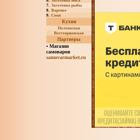
6.
Заготовка мяса
7.
Заготовка рыбы
8.
Варенье
9.
Соки
Кухни
Полтавская
Вегетарианская
Партнеры
•
Магазин
самоваров
samovarmarket.ru