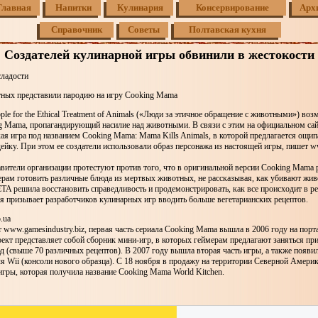
Главная
Напитки
Кулинария
Консервирование
Арх
Справочник
Советы
Полтавская кухня
Создателей кулинарной игры обвинили в жестокости
сладости
ных представили пародию на игру Cooking Mama
le for the Ethical Treatment of Animals («Люди за этичное обращение с животными») во
g Mama, пропагандирующий насилие над животными. В связи с этим на официальном са
ая игра под названием Cooking Mama: Mama Kills Animals, в которой предлагается ощип
йку. При этом ее создатели использовали образ персонажа из настоящей игры, пишет ww
вители организации протестуют против того, что в оригинальной версии Cooking Mama 
ерам готовить различные блюда из мертвых животных, не рассказывая, как убивают жи
TA решила восстановить справедливость и продемонстрировать, как все происходит в р
я призывает разработчиков кулинарных игр вводить больше вегетарианских рецептов.
.ua
www.gamesindustry.biz, первая часть сериала Cooking Mama вышла в 2006 году на порт
ект представляет собой сборник мини-игр, в которых геймерам предлагают заняться пр
 (свыше 70 различных рецептов). В 2007 году вышла вторая часть игры, а также появил
 Wii (консоли нового образца). С 18 ноября в продажу на территории Северной Амери
игры, которая получила название Cooking Mama World Kitchen.