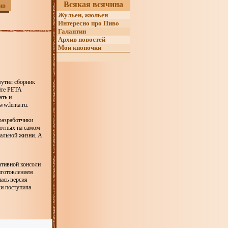
Всякая всячина
ив
Жульен, жюльен
Интересно про Пиво
Галантин
Архив новостей
Мои кнопочки
змутил сборник
йте PETA
ать и
w.lenta.ru.
разработчики
вотных на самом
еальной жизни. А
ативной консоли
иготовлением
ась версия
ки поступила