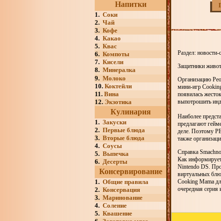
Напитки
1.
Соки
2.
Чай
3.
Кофе
4.
Какао
5.
Квас
Раздел: новости-
6.
Компоты
7.
Кисели
Защитники живот
8.
Минералка
9.
Молоко
Организацию Peop
10.
Коктейли
мини-игр Cookin
11.
Вина
появилась жесток
12.
Экзотика
выпотрошить инде
Кулинария
Наиболее предста
1.
Закуски
предлагают гейм
2.
Первые блюда
деле. Поэтому PE
3.
Вторые блюда
также организаци
4.
Соусы
Справка Smachno
5.
Выпечка
Как информирует 
6.
Десерты
Nintendo DS. Про
Консервирование
виртуальных блюд
1.
Общие правила
Cooking Mama для
очередная серия 
2.
Консервация
3.
Маринование
4.
Соление
5.
Квашение