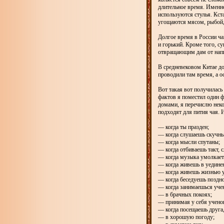
длительное время. Именно
используются стулья. Кст
угощаются мясом, рыбой,
Долгое время в России ча
и горький. Кроме того, с
отвращающим дам от нап
В средневековом Китае д
проводили там время, а о
Вот такая вот получилась
фактов я поместил один ф
домами, я перечислю неко
подходят для пития чая. 
— когда ты празден;
— когда слушаешь скучны
— когда мысли спутаны;
— когда отбиваешь такт, 
— когда музыка умолкает
— когда живешь в уедине
— когда живешь жизнью 
— когда беседуешь поздн
— когда занимаешься уче
— в брачных покоях;
— принимая у себя учено
— когда посещаешь друга,
— в хорошую погоду;