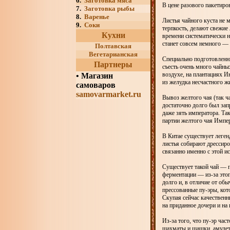
6.
Заготовка мяса
В цене разового пакетиро
7.
Заготовка рыбы
8.
Варенье
Листья чайного куста не
9.
Соки
терпкость, делают свежие
Кухни
времени систематически н
станет совсем немного — 
Полтавская
Вегетарианская
Специально подготовленны
Партнеры
съесть очень много чайны
воздухе, на плантациях И
•
Магазин
из желудка несчастного ж
самоваров
samovarmarket.ru
Вывоз желтого чая (так ч
достаточно долго был зап
даже зять императора. Так
партии желтого чая Импер
В Китае существует леген
листья собирают дрессиро
связанно именно с этой и
Существует такой чай — п
ферментации — из-за этог
долго и, в отличие от обы
прессованные пу-эры, кот
Скупая сейчас качественны
на приданное дочери и на
Из-за того, что пу-эр ча
шахматы и шашки, амулет