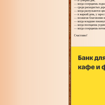
— в сумерки дня;
— когда созерцаешь лодки
— среди раскидистых дере
— когда распускаются цв
— в жаркий день, у заросл
— возжигая благовония в
— когда младшие покинул
— когда посещаешь уедин
— когда созерцаешь пото
Счастливо!