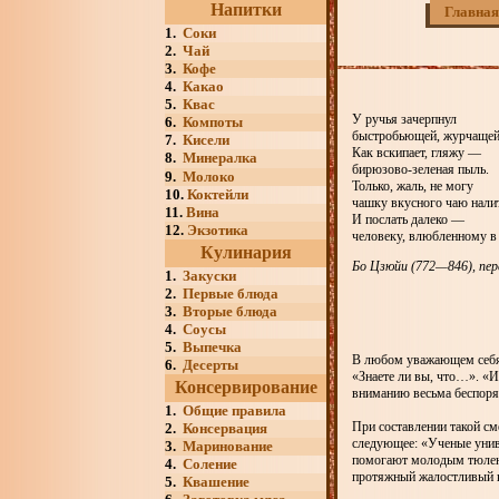
Напитки
Главная
1.
Соки
2.
Чай
3.
Кофе
4.
Какао
5.
Квас
У ручья зачерпнул
6.
Компоты
быстробьющей, журчащей
7.
Кисели
Как вскипает, гляжу —
8.
Минералка
бирюзово-зеленая пыль.
9.
Молоко
Только, жаль, не могу
10.
Коктейли
чашку вкусного чаю нали
11.
Вина
И послать далеко —
12.
Экзотика
человеку, влюбленному в 
Кулинария
Бо Цзюйи (772—846), пер
1.
Закуски
2.
Первые блюда
3.
Вторые блюда
4.
Соусы
5.
Выпечка
В любом уважающем себя 
6.
Десерты
«Знаете ли вы, что…». «
Консервирование
вниманию весьма беспоря
1.
Общие правила
При составлении такой см
2.
Консервация
следующее: «Ученые униве
3.
Маринование
помогают молодым тюленя
4.
Соление
протяжный жалостливый к
5.
Квашение