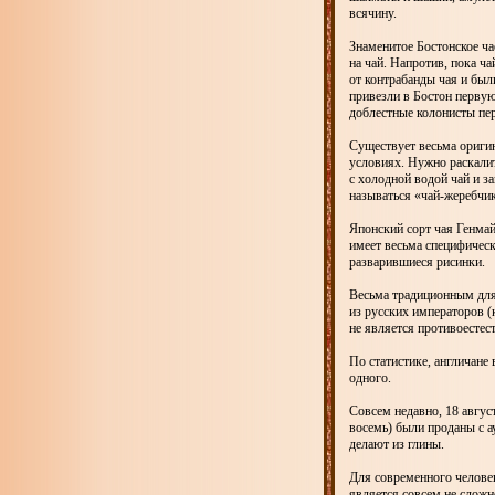
всячину.
Знаменитое Бостонское ча
на чай. Напротив, пока ч
от контрабанды чая и был
привезли в Бостон первую
доблестные колонисты пер
Существует весьма ориги
условиях. Нужно раскалит
с холодной водой чай и з
называться «чай-жеребчик
Японский сорт чая Генма
имеет весьма специфическ
разварившиеся рисинки.
Весьма традиционным для
из русских императоров (
не является противоестес
По статистике, англичане
одного.
Совсем недавно, 18 август
восемь) были проданы с а
делают из глины.
Для современного челове
является совсем не сложн