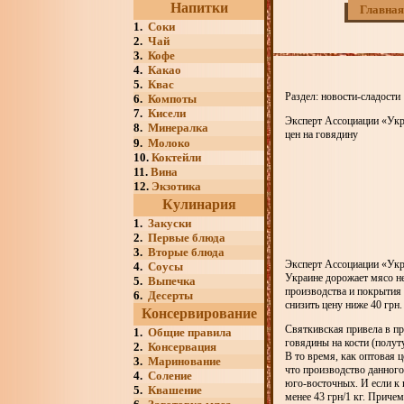
Напитки
Главная
1.
Соки
2.
Чай
3.
Кофе
4.
Какао
5.
Квас
Раздел: новости-сладости
6.
Компоты
7.
Кисели
Эксперт Ассоциации «Укр
8.
Минералка
цен на говядину
9.
Молоко
10.
Коктейли
11.
Вина
12.
Экзотика
Кулинария
1.
Закуски
2.
Первые блюда
3.
Вторые блюда
Эксперт Ассоциации «Укра
4.
Соусы
Украине дорожает мясо не
5.
Выпечка
производства и покрытия 
6.
Десерты
снизить цену ниже 40 грн.
Консервирование
Святкивская привела в при
1.
Общие правила
говядины на кости (полут
2.
Консервация
В то время, как оптовая 
3.
Маринование
что производство данного
4.
Соление
юго-восточных. И если к 
5.
Квашение
менее 43 грн/1 кг. Приче