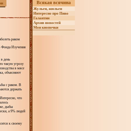
Всякая всячина
ив
Жульен, жюльен
Интересно про Пиво
Галантин
Архив новостей
Мои кнопочки
аболеть раком
го Фонда Изучения
 в день
то такую угрозу
изводства в мясе
ка, объясняют
ьбы с раком. В
раются держать
Интересно, что
алось
же, дыбы
чески, а 9% людей
сится к своему