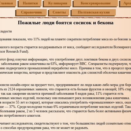
Главная
Напитки
Кулинария
Консервирование
Арх
Справочник
Советы
Полтавская кухня
Пожилые люди боятся сосисок и бекона
сладости
ования показали, что 11% людей на планете сократили потребление мяса из-за боязни з
жилого возраста старается воздерживаться от мяса, сообщают исследователи Всемирно
ncer Research Fund).
тот фонд озвучил информацию, что употребление двух ломтиков бекона и двух сосисок
к заболевания раком кишечника на 63%, информирует ВВС. Специалисты подчеркнули, ч
нно подвергшееся промышленной переработке мясо. Причина в том, что в процессе про
ические вещества, которые и представляют опасность для слизистой оболочки кишечни
овели онлайн-опрос на предмет того, предпринимают ли люди какие-либо меры для бор
рть из 2124 опрошенных заявили, что стараются есть больше фруктов и овощей; 18% ста
, так как ожирение является причиной заболевания 6 видов рака; 11% старается есть
нных мясных изделий, поскольку они повышают риск возникновения рака кишечника. 
 возрасте 55 лет и старше), которые опасались употреблять «промышленное» мясо, оказ
ьше — 37%. Среди молодежи только 6% ограничивали потребление мясных изделий. Так
аболевания раком, 2 из 5 человек рассказали, что стараются быть более активными физи
во потребляемого алкоголя.
считают исследователи, свидетельствуют о том, что большинство людей сознательно отно
 о способах предупреждения рака, что не может не радовать.