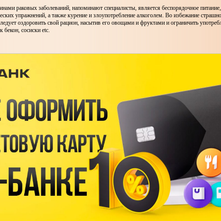
нами раковых заболеваний, напоминают специалисты, является беспорядочное питание,
еских упражнений, а также курение и злоупотребление алкоголем. Во избежание страшно
ледует оздоровить свой рацион, насытив его овощами и фруктами и ограничить употре
к бекон, сосиски etc.