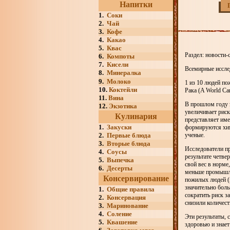
Напитки
1.
Соки
2.
Чай
3.
Кофе
4.
Какао
5.
Квас
Раздел: новости-
6.
Компоты
7.
Кисели
Всемирные исслед
8.
Минералка
9.
Молоко
1 из 10 людей по
10.
Коктейли
Рака (A World Ca
11.
Вина
В прошлом году э
12.
Экзотика
увеличивает рис
Кулинария
представляет име
1.
Закуски
формируются хим
2.
Первые блюда
ученые.
3.
Вторые блюда
Исследователи пр
4.
Соусы
результате четве
5.
Выпечка
свой вес в норме
6.
Десерты
меньше промышле
Консервирование
пожилых людей (в
значительно бол
1.
Общие правила
сократить риск з
2.
Консервация
снизили количест
3.
Маринование
4.
Соление
Эти результаты, 
5.
Квашение
здоровью и знает