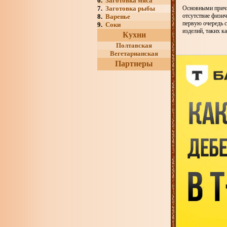
6.
Заготовка мяса
7.
Заготовка рыбы
Основными причи
отсутствие физич
8.
Варенье
первую очередь с
9.
Соки
изделий, таких ка
Кухни
Полтавская
Вегетарианская
Партнеры