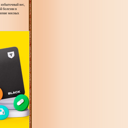
 избыточный вес,
й болезни в
бление мясных