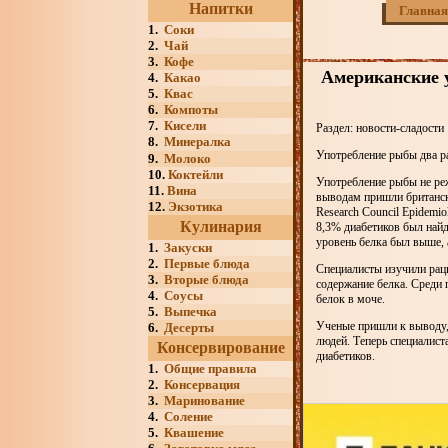
Напитки
Главная
1.
Соки
2.
Чай
3.
Кофе
Американские у
4.
Какао
5.
Квас
6.
Компоты
7.
Кисели
Раздел: новости-сладости
8.
Минералка
Употребление рыбы два р
9.
Молоко
10.
Коктейли
Употребление рыбы не реж
11.
Вина
выводам пришли британск
12.
Экзотика
Research Council Epidemi
Кулинария
8,3% диабетиков был найд
уровень белка был выше, 
1.
Закуски
2.
Первые блюда
Специалисты изучили раци
3.
Вторые блюда
содержание белка. Среди 
4.
Соусы
белок в моче.
5.
Выпечка
Ученые пришли к выводу,
6.
Десерты
людей. Теперь специалист
Консервирование
диабетиков.
1.
Общие правила
2.
Консервация
3.
Маринование
4.
Соление
5.
Квашение