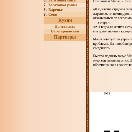
6.
Заготовка мяса
При этом и Маше, и Лизе в
7.
Заготовка рыбы
«Я с детства страдала пи
8.
Варенье
жареного, ни помидоров, 
9.
Соки
отказываться от всевозмо
Кухни
— в меру».
Полтавская
«А я когда-то лечила жел
Вегетарианская
ела довольно-таки калори
Партнеры
Маша советует по утрам ес
проблемы. Да и вообще ре
съеденного.
Быстро поднять тонус Маш
энергетические напитки. 
яблочного сока с капельк