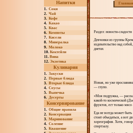
Напитки
Главная
1.
Соки
2.
Чай
3.
Кофе
4.
Какао
5.
Квас
Раздел: новости-сладости
6.
Компоты
7.
Кисели
Девчонки из группы Крем`
8.
Минералка
издевательство над собой
9.
Молоко
диетах
10.
Коктейли
11.
Вина
12.
Экзотика
Кулинария
1.
Закуски
2.
Первые блюда
Новая, но уже прославив
3.
Вторые блюда
— глупо.
4.
Соусы
5.
Выпечка
«Моя подружка, — рассказ
6.
Десерты
какой-то космической
(Ди
Консервирование
фруктов, ест только мясо
1.
Общие правила
Еда не всегда может быть
2.
Консервация
стоит объедаться, а вот 
3.
Маринование
хореография. Хотя, говор
4.
Соление
спортзалу.
5.
Квашение