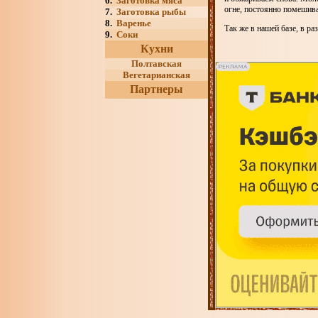
6.
Заготовка мяса
огне, постоянно помешива
7.
Заготовка рыбы
8.
Варенье
Так же в нашей базе, в р
9.
Соки
Кухни
Полтавская
Вегетарианская
Партнеры