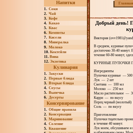
Напитки
Главная
1.
Соки
2.
Чай
3.
Кофе
Добрый день! П
4.
Какао
5.
Квас
ку
6.
Компоты
7.
Кисели
Виктория (ovv1981@yande
8.
Минералка
В среднем, куриные пупоч
9.
Молоко
достаточно 30-40 минут. 
10.
Коктейли
течение 60-80 минут, здес
11.
Вина
12.
Экзотика
КУРИНЫЕ ПУПОЧКИ 
Кулинария
Ингредиенты
1.
Закуски
Пупочки куриные — 500 
2.
Первые блюда
Лук — 2 шт
3.
Вторые блюда
Сметана — 100 мл
4.
Соусы
Молоко — 250 мл
5.
Выпечка
Масло растительное — 3
6.
Десерты
Карри — по вкусу
Перец черный (молотый)
Консервирование
Соль — по вкусу
1.
Общие правила
2.
Консервация
Приготовление
3.
Маринование
Пупочки тщательно промы
4.
Соление
в течение 40 минут.
Лук моем, обсушиваем и 
5.
Квашение
и обжариваем снова. Моло