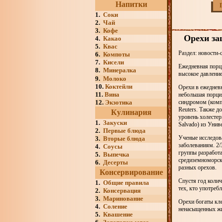
Напитки
1.
Соки
2.
Чай
3.
Кофе
Орехи за
4.
Какао
5.
Квас
Раздел: новости-
6.
Компоты
7.
Кисели
Ежедневная порци
8.
Минералка
высокое давлени
9.
Молоко
10.
Коктейли
Орехи в ежедневн
11.
Вина
небольшая порци
12.
Экзотика
синдромом (компл
Reuters. Также д
Кулинария
уровень холестер
1.
Закуски
Salvado) из Униве
2.
Первые блюда
Ученые исследова
3.
Вторые блюда
заболеваниям. 2
4.
Соусы
группы разработ
5.
Выпечка
средиземноморско
6.
Десерты
разных орехов.
Консервирование
Спустя год колич
1.
Общие правила
тех, кто употреб
2.
Консервация
3.
Маринование
Орехи богаты кле
4.
Соление
ненасыщенных жи
5.
Квашение