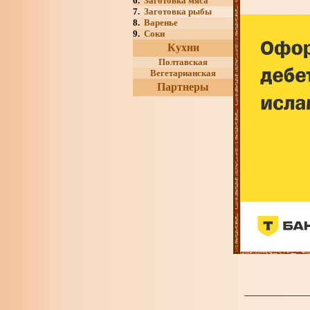
6.
Заготовка мяса
7.
Заготовка рыбы
8.
Варенье
9.
Соки
Кухни
Полтавская
Вегетарианская
Партнеры