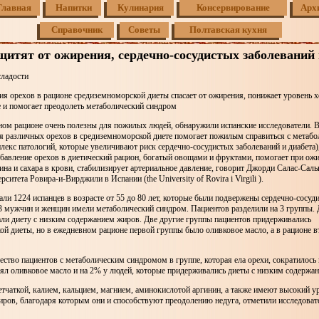
Главная
Напитки
Кулинария
Консервирование
Арх
Справочник
Советы
Полтавская кухня
щитят от ожирения, сердечно-сосудистых заболеваний 
сладости
я орехов в рационе средиземноморской диеты спасает от ожирения, понижает уровень х
е и помогает преодолеть метаболический синдром
ом рационе очень полезны для пожилых людей, обнаружили испанские исследователи. В
я различных орехов в средиземноморской диете помогает пожилым справиться с метаб
екс патологий, которые увеличивают риск сердечно-сосудистых заболеваний и диабета)
обавление орехов в диетический рацион, богатый овощами и фруктами, помогает при ож
ина и сахара в крови, стабилизирует артериальное давление, говорит Джорди Салас-Сальва
рситета Ровира-и-Вирджили в Испании (the University of Rovira i Virgili ).
ли 1224 испанцев в возрасте от 55 до 80 лет, которые были подвержены сердечно-сосуд
/3 мужчин и женщин имели метаболический синдром. Пациентов разделили на 3 группы. 
али диету с низким содержанием жиров. Две другие группы пациентов придерживались
й диеты, но в ежедневном рационе первой группы было оливковое масло, а в рационе в
ество пациентов с метаболическим синдромом в группе, которая ела орехи, сократилось 
лял оливковое масло и на 2% у людей, которые придерживались диеты с низким содержа
тчаткой, калием, кальцием, магнием, аминокислотой аргинин, а также имеют высокий у
ров, благодаря которым они и способствуют преодолению недуга, отметили исследоват