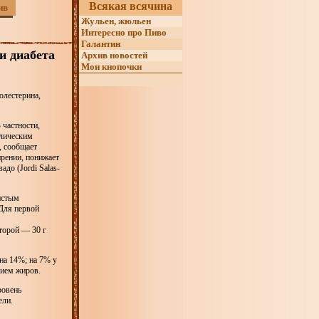
Всякая всячина
ив
Жульен, жюльен
Интересно про Пиво
Галантин
и диабета
Архив новостей
Мои кнопочки
олестерина,
 частности,
олическим
, сообщает
ирении, понижает
до (Jordi Salas-
истым
Для первой
торой — 30 г
на 14%; на 7% у
нием жиров.
ровень
ели.