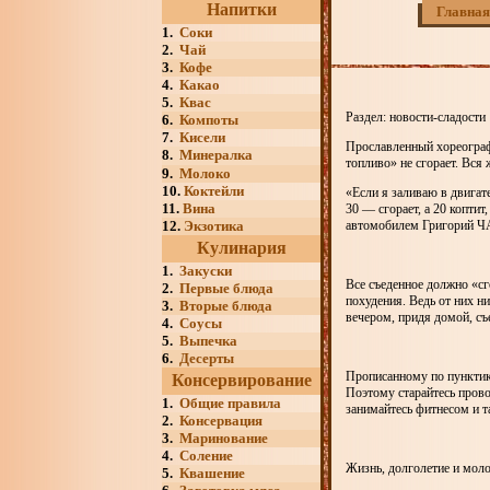
Напитки
Главная
1.
Соки
2.
Чай
3.
Кофе
4.
Какао
5.
Квас
Раздел: новости-сладости
6.
Компоты
7.
Кисели
Прославленный хореограф 
8.
Минералка
топливо» не сгорает. Вся
9.
Молоко
10.
Коктейли
«Если я заливаю в двигат
11.
Вина
30 — сгорает, а 20 копти
12.
Экзотика
автомобилем Григорий 
Кулинария
1.
Закуски
Все съеденное должно «сг
2.
Первые блюда
похудения. Ведь от них н
3.
Вторые блюда
вечером, придя домой, съе
4.
Соусы
5.
Выпечка
6.
Десерты
Прописанному по пунктик
Консервирование
Поэтому старайтесь провод
1.
Общие правила
занимайтесь фитнесом и т
2.
Консервация
3.
Маринование
4.
Соление
Жизнь, долголетие и мол
5.
Квашение