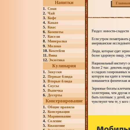
Напитки
Главная
1.
Соки
2.
Чай
3.
Кофе
4.
Какао
5.
Квас
Раздел: новости-сладости
6.
Компоты
7.
Кисели
Если утром позавтракать 
8.
Минералка
американские исследоват
9.
Молоко
10.
Коктейли
Люди, которые едят зерн
11.
Вина
более здоровую пищу, утв
12.
Экзотика
Национальный институт сер
Кулинария
более 2 тыс. девочек-под
1.
Закуски
и сладких газированных н
2.
Первые блюда
которую вы едите в течен
повышается физическая а
3.
Вторые блюда
4.
Соусы
Зерновые богаты клетчатк
5.
Выпечка
холестерина, чем другая 
6.
Десерты
быть плотным: у детей, к
Консервирование
чувствуют чем те, у кого
1.
Общие правила
2.
Консервация
3.
Маринование
4.
Соление
5.
Квашение