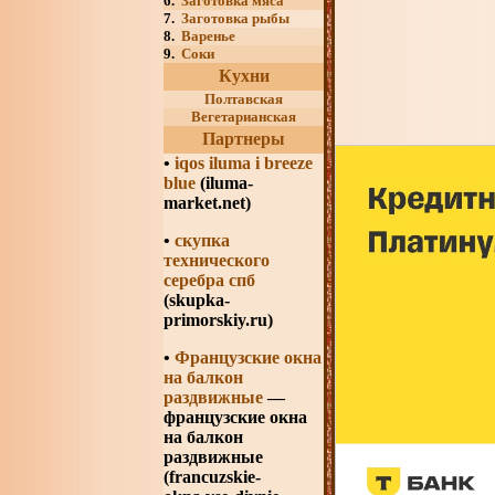
6.
Заготовка мяса
7.
Заготовка рыбы
8.
Варенье
9.
Соки
Кухни
Полтавская
Вегетарианская
Партнеры
•
iqos iluma i breeze
blue
(iluma-
market.net)
•
скупка
технического
серебра спб
(skupka-
primorskiy.ru)
•
Французские окна
на балкон
раздвижные
—
французские окна
на балкон
раздвижные
(francuzskie-