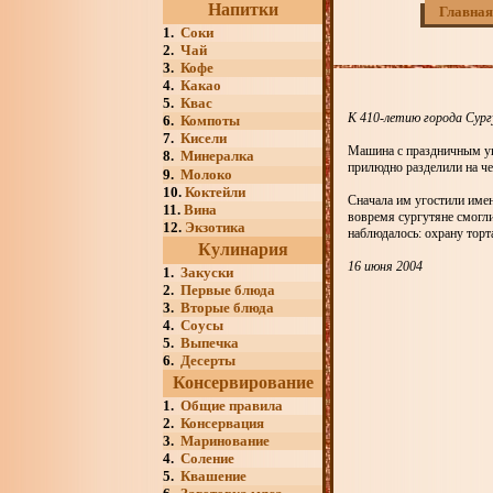
Напитки
Главная
1.
Соки
2.
Чай
3.
Кофе
4.
Какао
5.
Квас
К 410-летию города Сург
6.
Компоты
7.
Кисели
Машина с праздничным уг
8.
Минералка
прилюдно разделили на че
9.
Молоко
10.
Коктейли
Сначала им угостили имен
11.
Вина
вовремя сургутяне смогли
12.
Экзотика
наблюдалось: охрану торт
Кулинария
16 июня 2004
1.
Закуски
2.
Первые блюда
3.
Вторые блюда
4.
Соусы
5.
Выпечка
6.
Десерты
Консервирование
1.
Общие правила
2.
Консервация
3.
Маринование
4.
Соление
5.
Квашение