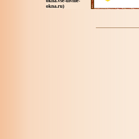
okna.vse-divnie-
okna.ru)