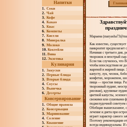
Напитки
Главная
1.
Соки
2.
Чай
3.
Кофе
Здравствуй
4.
Какао
5.
Квас
празднич
6.
Компоты
7.
Кисели
Марьяна (maryasha73@mai
8.
Минералка
Как известно, существует
9.
Молоко
панкреатит предполагает 
10.
Коктейли
Начиная с третьего дня, 
11.
Вина
творожок и неострый сыр
12.
Экзотика
Если так случилось, что 
Кулинария
чтобы впоследствии не доп
жареной и жирной пищи. З
1.
Закуски
капусту, лук, чеснок, боб
2.
Первые блюда
конфетах, мороженом, шок
3.
Вторые блюда
пища — простая пища. Ра
4.
Соусы
творожный пудинг, неостр
5.
Выпечка
рисовая), крупяные пудин
6.
Десерты
цветной капусты, зеленог
Консервирование
свежими или сушеными фр
поджелудочной советуем г
1.
Общие правила
Обобщая вышесказаное, сл
2.
Консервация
лечение и диета при остр
3.
Маринование
играет характер самого з
4.
Соление
Поэтому рекомендации отн
5.
Квашение
всегда индивидуальны. И 