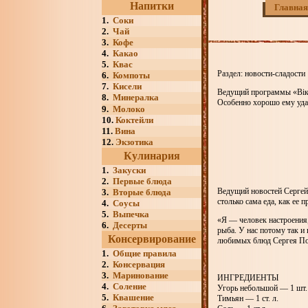
Напитки
Главная
1.
Соки
2.
Чай
3.
Кофе
4.
Какао
5.
Квас
Раздел: новости-сладости
6.
Компоты
7.
Кисели
Ведущий программы «Вік
8.
Минералка
Особенно хорошо ему уда
9.
Молоко
10.
Коктейли
11.
Вина
12.
Экзотика
Кулинария
1.
Закуски
2.
Первые блюда
Ведущий новостей Сергей 
3.
Вторые блюда
cтолько сама еда, как ее 
4.
Соусы
5.
Выпечка
«Я — человек настроения
6.
Десерты
рыба. У нас потому так и
Консервирование
любимых блюд Сергея По
1.
Общие правила
2.
Консервация
3.
Маринование
ИНГРЕДИЕНТЫ
4.
Соление
Угорь небольшой — 1 шт.
5.
Квашение
Тимьян — 1 ст. л.