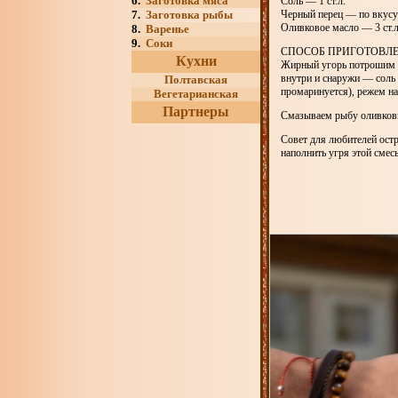
6.
Заготовка мяса
Соль — 1 ст.л.
7.
Заготовка рыбы
Черный перец — по вкусу
Оливковое масло — 3 ст.л
8.
Варенье
9.
Соки
СПОСОБ ПРИГОТОВЛ
Кухни
Жирный угорь потрошим и
внутри и снаружи — соль 
Полтавская
промаринуется), режем на
Вегетарианская
Партнеры
Смазываем рыбу оливковы
Совет для любителей остр
наполнить угря этой смесь